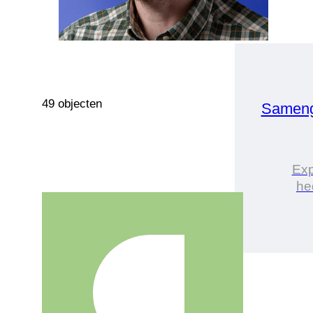
49 objecten
Sameng
Exp
he