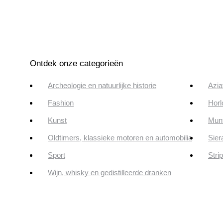
Ontdek onze categorieën
Archeologie en natuurlijke historie
Azia
Fashion
Horl
Kunst
Munt
Oldtimers, klassieke motoren en automobilia
Sier
Sport
Stri
Wijn, whisky en gedistilleerde dranken