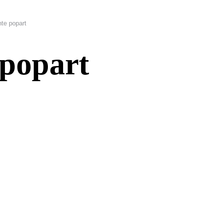
te popart
 popart