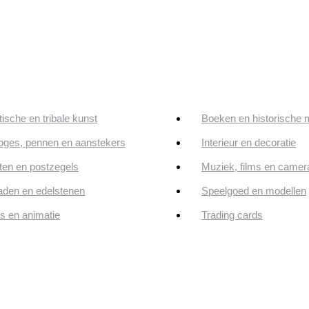
tische en tribale kunst
Boeken en historische 
oges, pennen en aanstekers
Interieur en decoratie
en en postzegels
Muziek, films en camer
aden en edelstenen
Speelgoed en modellen
ps en animatie
Trading cards