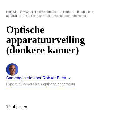
Catawiki
Muziek, films en camera's
Camera's en optische
apparatuur
Optische apparatuurveiling (donkere kamer)
Optische
apparatuurveiling
(donkere kamer)
Samengesteld door
Rob ter
Ellen
Expert in Camera's en optische apparatuur
19 objecten