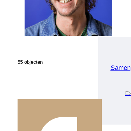
55 objecten
Sameng
Ex