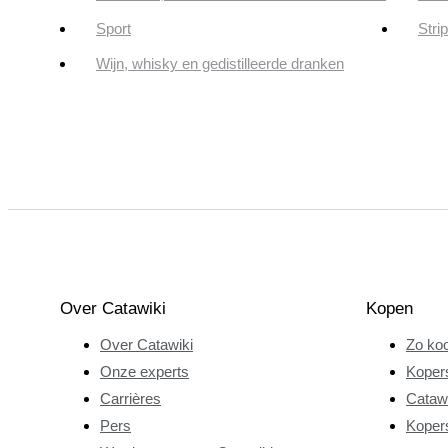
Sport
Stri
Wijn, whisky en gedistilleerde dranken
Over Catawiki
Kopen
Over Catawiki
Zo koo
Onze experts
Koper
Carrières
Catawi
Pers
Koper