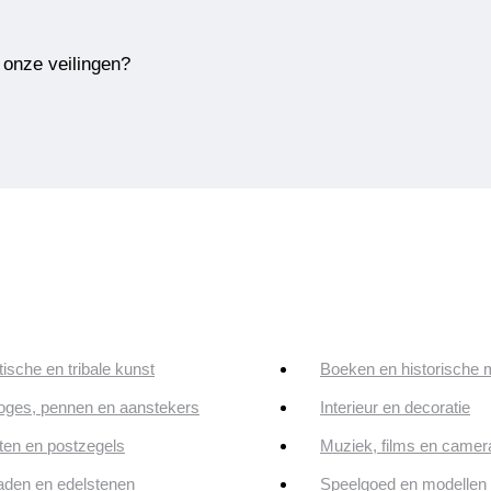
 onze veilingen?
tische en tribale kunst
Boeken en historische 
oges, pennen en aanstekers
Interieur en decoratie
en en postzegels
Muziek, films en camer
aden en edelstenen
Speelgoed en modellen