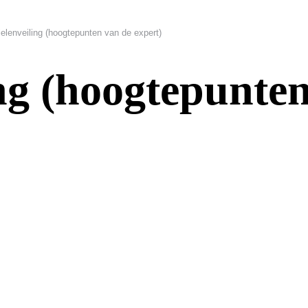
elenveiling (hoogtepunten van de expert)
ing (hoogtepunte