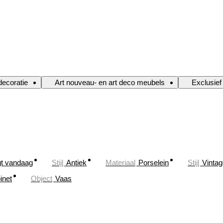
decoratie
Art nouveau- en art deco meubels
Exclusief
gt vandaag
Stijl
Antiek
Materiaal
Porselein
Stijl
Vintag
inet
Object
Vaas