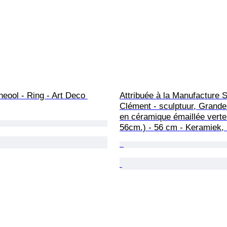
rneool - Ring - Art Deco 
Attribuée à la Manufacture S
Clément - sculptuur, Grande
en céramique émaillée verte 
56cm.) - 56 cm - Keramiek, 