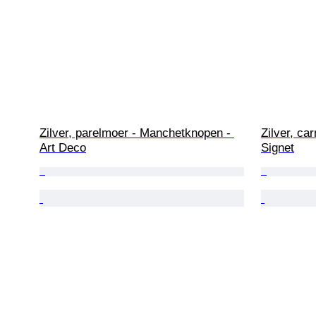
Zilver, parelmoer - Manchetknopen - 
Zilver, ca
Art Deco
Signet