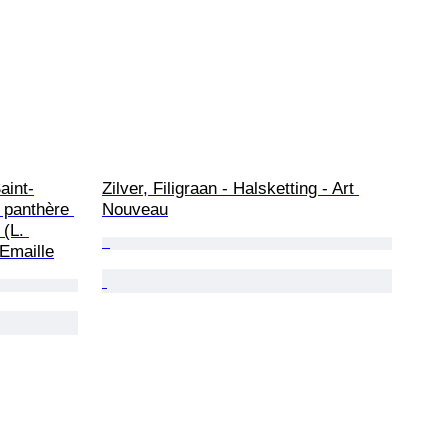
aint-
Zilver, Filigraan - Halsketting - Art 
 panthère 
Nouveau
(L. 
Emaille