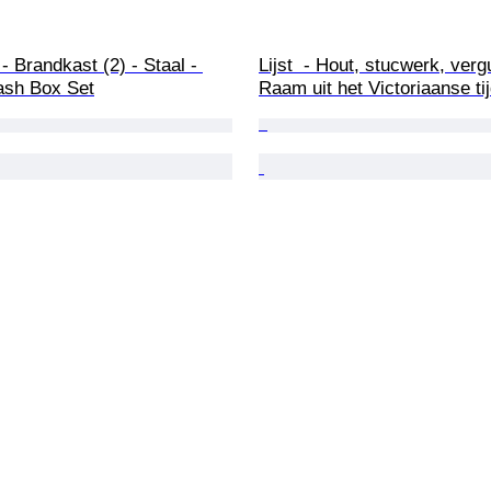
 Brandkast (2) - Staal - 
Lijst  - Hout, stucwerk, vergu
ash Box Set
Raam uit het Victoriaanse ti