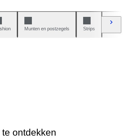
shion
Munten en postzegels
Strips
Auto's en moto
r te ontdekken