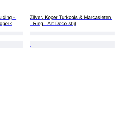
lding - 
Zilver, Koper Turkoois & Marcasieten 
jdperk
- Ring - Art Deco-stijl