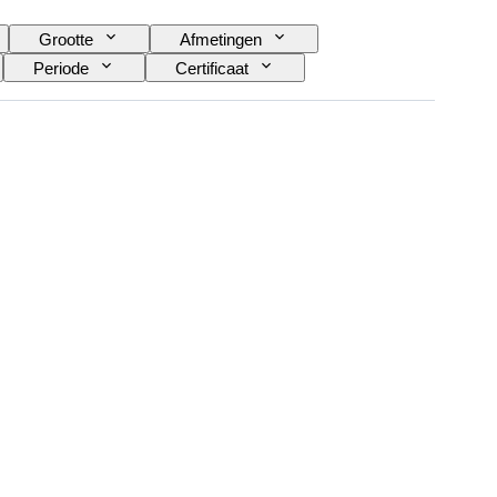
Grootte
Afmetingen
Periode
Certificaat
Type klok
Gangreserve