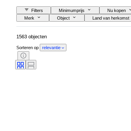
Filters
Minimumprijs
Nu kopen
Merk
Object
Land van herkomst
Onderwerp
Stijl
Handtekening
Diameter kast
Origineel / Replica
1563 objecten
Sorteren op
relevantie