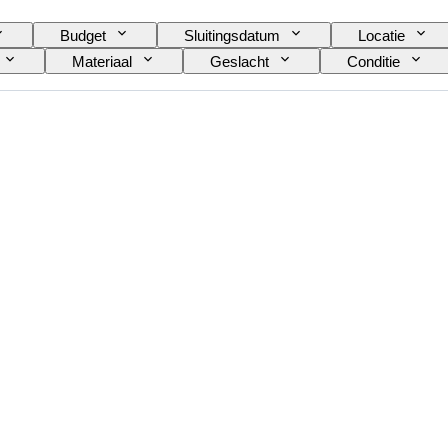
Budget
Sluitingsdatum
Locatie
Materiaal
Geslacht
Conditie
Kleur
Horloge uurwerk
Slag
Era
Maker
Herkomst