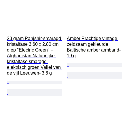
23 gram Panjshir-smaragd 
Amber Prachtige vintage 
kristalfase 3,60 x 2,80 cm 
zeldzaam gekleurde 
diep "Electric Green" – 
Baltische amber armband- 
Afghanistan Natuurlijke 
19 g
kristalfase smaragd 
elektrisch groen Vallei van 
de vijf Leeuwen- 3.6 g