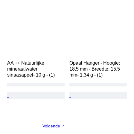
AA ++ Natuurlijke 
Opaal Hanger - Hoogte: 
mineraalwater 
18.5 mm - Breedte: 15.5 
sinaasappel- 10 g - (1)
mm- 1.34 g - (1)
Volgende