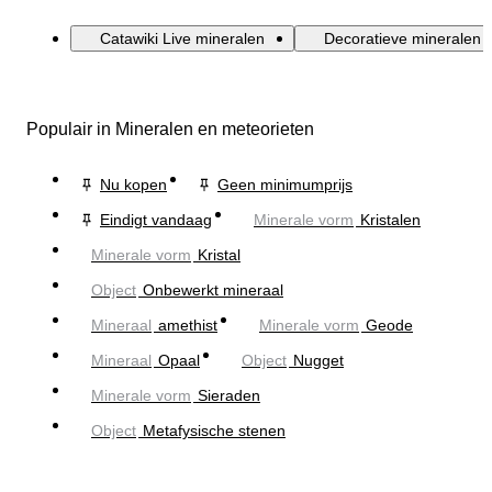
Catawiki Live mineralen
Decoratieve mineralen
Populair in Mineralen en meteorieten
Nu kopen
Geen minimumprijs
Eindigt vandaag
Minerale vorm
Kristalen
Minerale vorm
Kristal
Object
Onbewerkt mineraal
Mineraal
amethist
Minerale vorm
Geode
Mineraal
Opaal
Object
Nugget
Minerale vorm
Sieraden
Object
Metafysische stenen