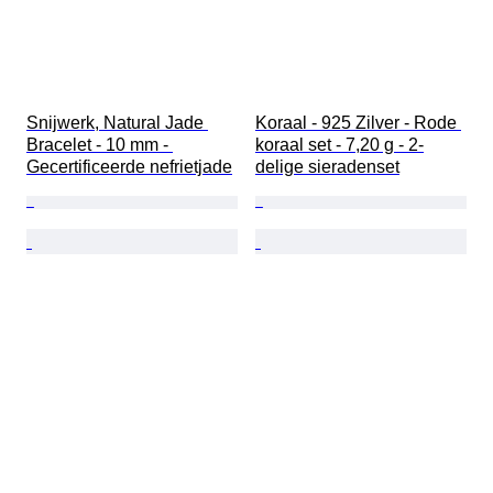
Snijwerk, Natural Jade 
Koraal - 925 Zilver - Rode 
Bracelet - 10 mm - 
koraal set - 7,20 g - 2-
Gecertificeerde nefrietjade
delige sieradenset