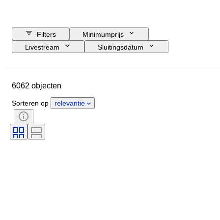
Filters
Minimumprijs
Livestream
Sluitingsdatum
Budget
Locatie
Grootte
Afmetingen
Object
6062 objecten
Land van herkomst
Materiaal
Geslacht
Conditie
Periode
Sorteren op
relevantie
Steen
Certificaat
Handtekening
Kleur
Geslepen
Exacte kleur
Mineraal
Minerale vorm
Origineel / Replica
Maat op het artikel
Behandeling
Luster parel
Kwaliteit pareloppervlak
Era