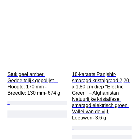
Stuk geel amber 
18-karaats Panjshir-
Gedeeltelijk gepolijst - 
smaragd kristalgraad 2,20 
Hoogte: 170 mm - 
x 1,80 cm diep "Electric 
Breedte: 130 mm- 674 g
Green" – Afghanistan 
Natuurlijke kristalfase 
smaragd elektrisch groen 
Vallei van de vijf 
Leeuwen- 3.6 g