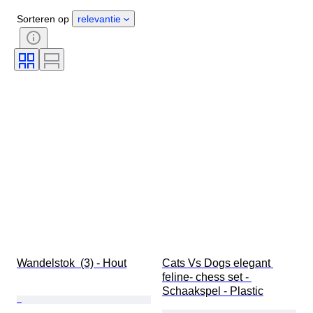
Geslacht
Conditie
Periode
Sorteren op
relevantie
Certificaat
Stijl
Techniek
Handtekening
Kleur
Horloge uurwerk
Origineel / Replica
Groeistijl
Era
Verkocht door
Gangreserve
Behandeling
Slag
Soort
Wandelstok  (3) - Hout
Cats Vs Dogs elegant 
feline- chess set - 
Schaakspel - Plastic