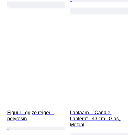
Figuur - grijze reiger - 
Lantaarn - "Candle 
polyresin
Lantern" - 43 cm - Glas, 
Metaal