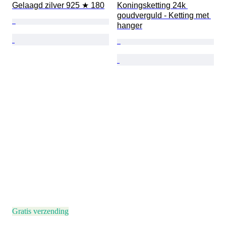
Gelaagd zilver 925 ★ 180
Koningsketting 24k 
goudverguld - Ketting met 
hanger
Gratis verzending