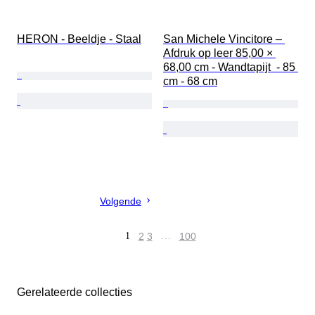
HERON - Beeldje - Staal
San Michele Vincitore – 
Afdruk op leer 85,00 × 
68,00 cm - Wandtapijt  - 85 
cm - 68 cm
Volgende
1
2
3
…
100
Gerelateerde collecties