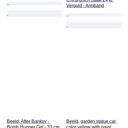
Verguld - Armband
Beeld, After Banksy - 
Beeld, garden statue cat 
Bomb Hugger Girl - 33 cm 
color yellow with paint 