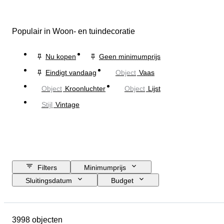
Populair in Woon- en tuindecoratie
Nu kopen
Geen minimumprijs
Eindigt vandaag
Object
Vaas
Object
Kroonluchter
Object
Lijst
Stijl
Vintage
Filters
Minimumprijs
Sluitingsdatum
Budget
Locatie
Grootte
Afmetingen
Merk
Object
3998 objecten
Land van herkomst
Materiaal