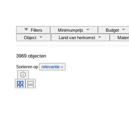
Filters
Minimumprijs
Budget
Object
Land van herkomst
Materi
Patroon
Era
Maat op het artikel
3969 objecten
Sorteren op
relevantie