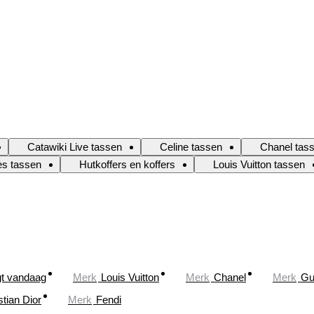
Catawiki Live tassen
Celine tassen
Chanel tas
s tassen
Hutkoffers en koffers
Louis Vuitton tassen
gt vandaag
Merk
Louis Vuitton
Merk
Chanel
Merk
Gu
stian Dior
Merk
Fendi