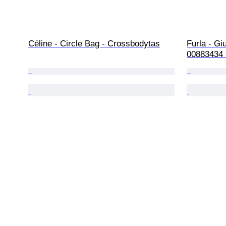
Céline - Circle Bag - Crossbodytas
Furla - Gi
00883434 