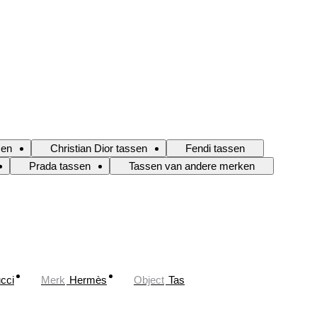
sen
Christian Dior tassen
Fendi tassen
Prada tassen
Tassen van andere merken
cci
Merk
Hermès
Object
Tas