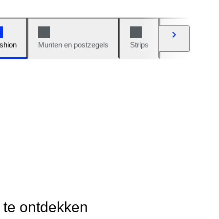
shion
Munten en postzegels
Strips
Auto's en moto
r te ontdekken