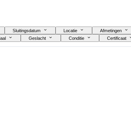
Sluitingsdatum
Locatie
Afmetingen
aal
Geslacht
Conditie
Certificaat
Model
Schoenmaat