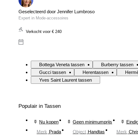
Geselecteerd door Jennifer Lumbroso
Expert in Mode-accessoires
Verkocht voor
€ 240
Bottega Veneta tassen
Burberry tassen
Gucci tassen
Herentassen
Hermè
Yves Saint Laurent tassen
Populair in Tassen
Nu kopen
Geen minimumprijs
Eindi
Merk
Prada
Object
Handtas
Merk
Chri