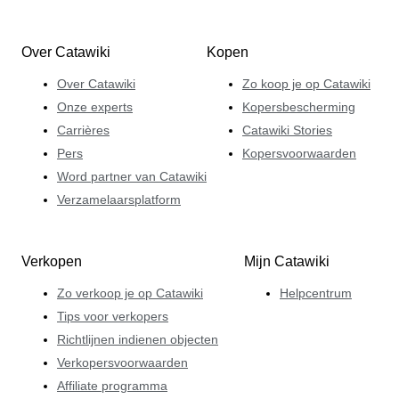
Over Catawiki
Kopen
Over Catawiki
Zo koop je op Catawiki
Onze experts
Kopersbescherming
Carrières
Catawiki Stories
Pers
Kopersvoorwaarden
Word partner van Catawiki
Verzamelaarsplatform
Verkopen
Mijn Catawiki
Zo verkoop je op Catawiki
Helpcentrum
Tips voor verkopers
Richtlijnen indienen objecten
Verkopersvoorwaarden
Affiliate programma