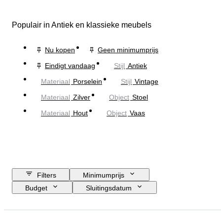
Populair in Antiek en klassieke meubels
Nu kopen
Geen minimumprijs
Eindigt vandaag
Stijl
Antiek
Materiaal
Porselein
Stijl
Vintage
Materiaal
Zilver
Object
Stoel
Materiaal
Hout
Object
Vaas
Filters
Minimumprijs
Budget
Sluitingsdatum
Locatie
Grootte
Afmetingen
Merk
Object