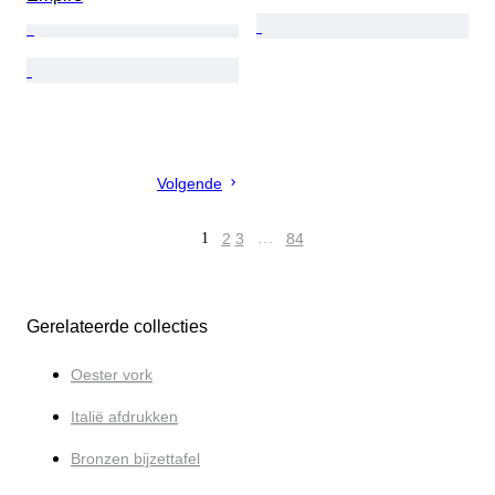
Volgende
1
2
3
…
84
Gerelateerde collecties
Oester vork
Italië afdrukken
Bronzen bijzettafel