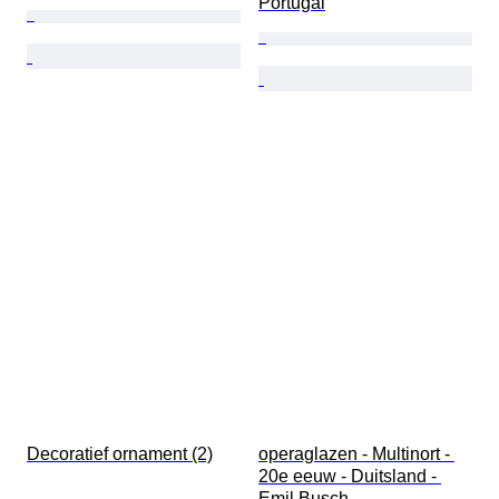
Portugal
Decoratief ornament (2)
operaglazen - Multinort - 
20e eeuw - Duitsland - 
Emil Busch