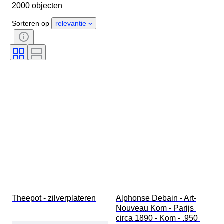
2000 objecten
Land van herkomst
Materiaal
Geslacht
Conditie
Periode
Sorteren op
relevantie
Certificaat
Onderwerp
Stijl
Handtekening
Kleur
Horloge uurwerk
Gangreserve
Slag
Type klok
Era
Diameter kast
Origineel / Replica
Maker
Herkomst
Theepot - zilverplateren
Alphonse Debain - Art-
Nouveau Kom - Parijs 
circa 1890 - Kom - .950 