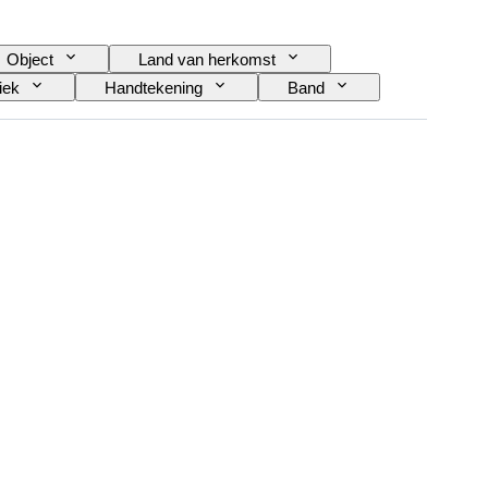
Object
Land van herkomst
iek
Handtekening
Band
el / Replica
Militaire organisatie