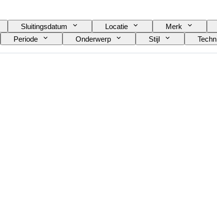
Sluitingsdatum
Locatie
Merk
Periode
Onderwerp
Stijl
Techn
stenaar
Verkocht door
Era
Origine