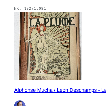
NR.
102715081
Alphonse Mucha / Leon Deschamps - La