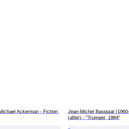
ichael Ackerman - Fiction 
Jean-Michel Basquiat (1960
(after) - "Trumpet, 1984"