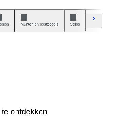
shion
Munten en postzegels
Strips
Auto's en moto
r te ontdekken