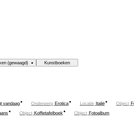
eken (gewaagd)
Kunstboeken
gt vandaag
Onderwerp
Erotica
Locatie
Italië
Object
F
iaans
Object
Koffietafelboek
Object
Fotoalbum