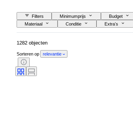
Filters
Minimumprijs
Budget
Materiaal
Conditie
Extra's
Oplage
Taal
Kleur
Kun
Sport
Maker
1282 objecten
Sorteren op
relevantie