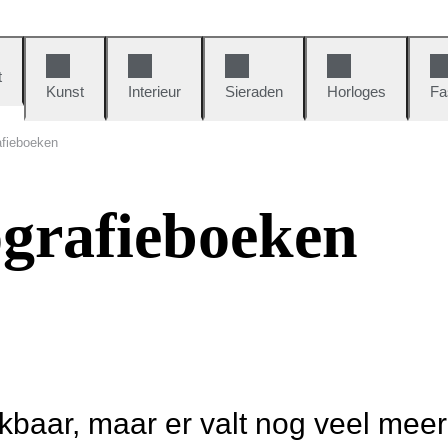
t
Kunst
Interieur
Sieraden
Horloges
Fa
afieboeken
ografieboeken
ikbaar, maar er valt nog veel mee