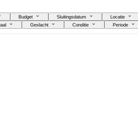
Budget
Sluitingsdatum
Locatie
aal
Geslacht
Conditie
Periode
dingmaat
Geslepen
Maat op het artikel
res inbegrepen
Era
Model