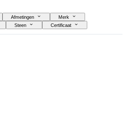
Afmetingen
Merk
Steen
Certificaat
Patroon
Type diamant