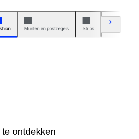
shion
Munten en postzegels
Strips
Auto's en moto
r te ontdekken