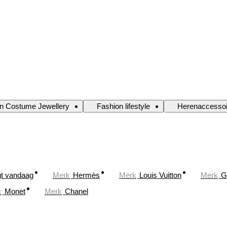
n Costume Jewellery
Fashion lifestyle
Herenaccessoi
gt vandaag
Merk
Hermès
Merk
Louis Vuitton
Merk
G
k
Monet
Merk
Chanel