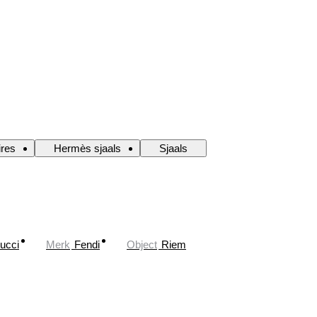
res
Hermès sjaals
Sjaals
ucci
Merk
Fendi
Object
Riem