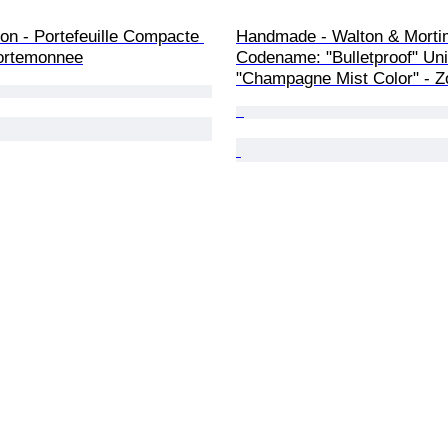
ton - Portefeuille Compacte 
Handmade - Walton & Morti
portemonnee
Codename: "Bulletproof" Uni
"Champagne Mist Color" - Z