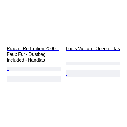
Prada - Re-Edition 2000 - 
Louis Vuitton - Odeon - Tas
Faux Fur - Dustbag 
Included - Handtas