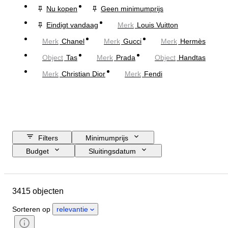
Nu kopen
Geen minimumprijs
Eindigt vandaag
Merk
Louis Vuitton
Merk
Chanel
Merk
Gucci
Merk
Hermès
Object
Tas
Merk
Prada
Object
Handtas
Merk
Christian Dior
Merk
Fendi
Filters
Minimumprijs
Budget
Sluitingsdatum
Locatie
Afmetingen
Merk
Kledingmaat
Object
3415 objecten
Land van herkomst
Materiaal
Geslacht
Conditie
Sorteren op
relevantie
Certificaat
Kleur