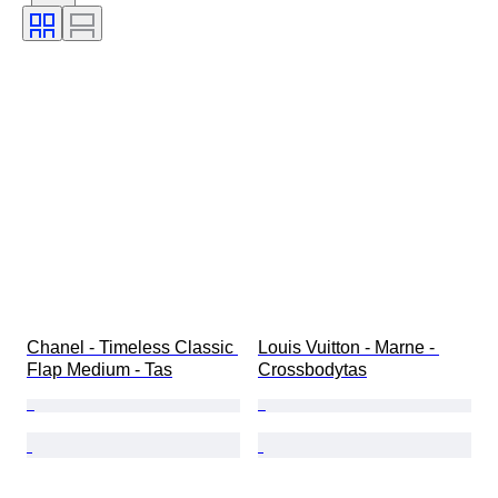
Accessoires inbegrepen
Patroon
Era
Maat op het artikel
Model
Schoenmaat
Chanel - Timeless Classic 
Louis Vuitton - Marne - 
Flap Medium - Tas
Crossbodytas