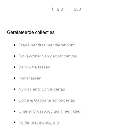
1
2
3
…
100
Gerelateerde collecties
Prada handtas met dierenprint
Trolleykoffer van gecoat canvas
Bally witte tassen
Tod's tassen
Nylon Fendi Schoudertas
Dolce & Gabbana schoudertas
Chanel Crossbody tas in één kleur
Koffer met monogram