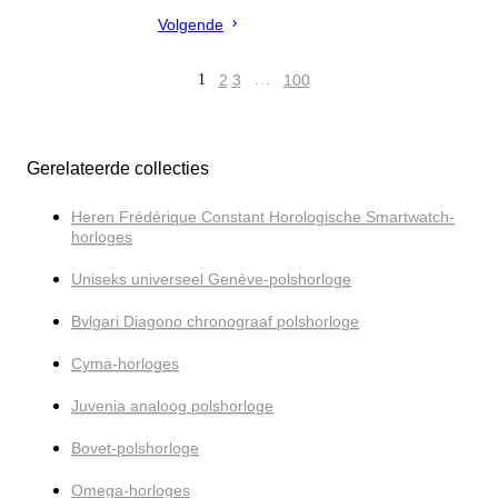
Volgende
1
2
3
…
100
Gerelateerde collecties
Heren Frédérique Constant Horologische Smartwatch-
horloges
Uniseks universeel Genève-polshorloge
Bvlgari Diagono chronograaf polshorloge
Cyma-horloges
Juvenia analoog polshorloge
Bovet-polshorloge
Omega-horloges