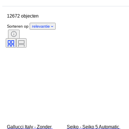
Locatie
Merk
Diameter kast
Lengte horlogeband
Object
12672 objecten
Land van herkomst
Materiaal
Geslacht
Conditie
Periode
Sorteren op
relevantie
Certificaat
Onderwerp
Oplage
Taal
Kleur
Horloge uurwerk
Materiaal horlogeband
Era
Gangreserve
Slag
Origineel / Replica
Type automobilia
Model
Gallucci Italy - Zonder 
Seiko - Seiko 5 Automatic 