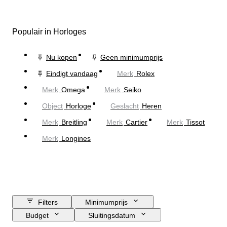
Populair in Horloges
Nu kopen
Geen minimumprijs
Eindigt vandaag
Merk
Rolex
Merk
Omega
Merk
Seiko
Object
Horloge
Geslacht
Heren
Merk
Breitling
Merk
Cartier
Merk
Tissot
Merk
Longines
Filters
Minimumprijs
Budget
Sluitingsdatum