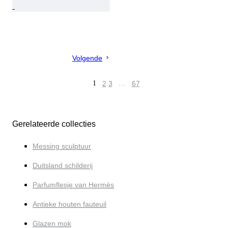
Volgende
1
2
3
…
67
Gerelateerde collecties
Messing sculptuur
Duitsland schilderij
Parfumflesje van Hermès
Antieke houten fauteuil
Glazen mok