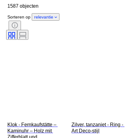
1587 objecten
Object
Land van herkomst
Materiaal
Geslacht
Sorteren op
relevantie
Conditie
Periode
Certificaat
Onderwerp
Stijl
Handtekening
Kleur
Horloge uurwerk
Slag
Type klok
Gangreserve
Diameter kast
Origineel / Replica
Era
Maker
Herkomst
Klok - Fernkaufstätte – 
Zilver, tanzaniet - Ring - 
Kaminuhr – Holz mit 
Art Deco-stijl
Zifferblatt und 