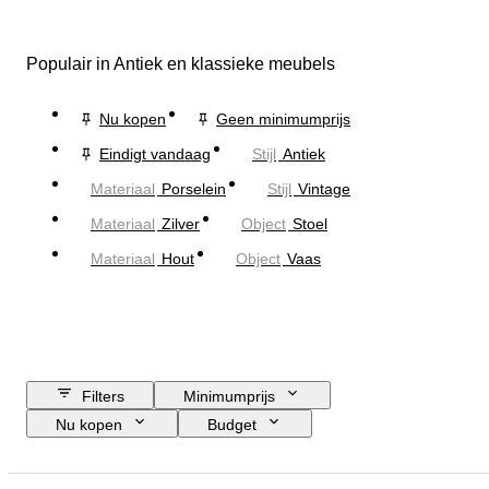
Populair in Antiek en klassieke meubels
Nu kopen
Geen minimumprijs
Eindigt vandaag
Stijl
Antiek
Materiaal
Porselein
Stijl
Vintage
Materiaal
Zilver
Object
Stoel
Materiaal
Hout
Object
Vaas
Filters
Minimumprijs
Nu kopen
Budget
Sluitingsdatum
Locatie
Grootte
Afmetingen
Merk