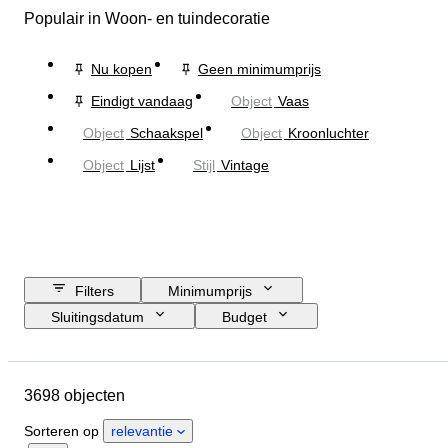
Populair in Woon- en tuindecoratie
Nu kopen
Geen minimumprijs
Eindigt vandaag
Object
Vaas
Object
Schaakspel
Object
Kroonluchter
Object
Lijst
Stijl
Vintage
Filters
Minimumprijs
Sluitingsdatum
Budget
Locatie
Grootte
Afmetingen
Merk
Object
3698 objecten
Land van herkomst
Materiaal
Geslacht
Conditie
Periode
Sorteren op
relevantie
Certificaat
Stijl
Techniek