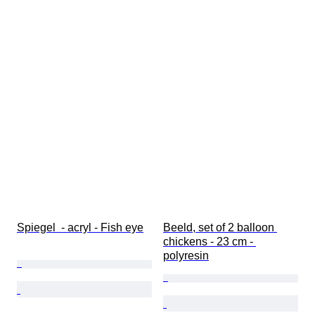
Spiegel  - acryl - Fish eye
Beeld, set of 2 balloon 
chickens - 23 cm - 
polyresin