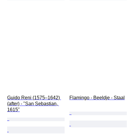
Guido Reni (1575–1642) 
Flamingo - Beeldje - Staal
(after) - "San Sebastian, 
1615"