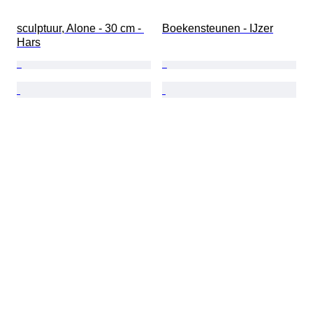
sculptuur, Alone - 30 cm - 
Boekensteunen - IJzer
Hars