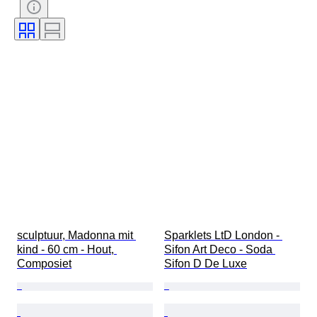
Handtekening
Kleur
Horloge uurwerk
Origineel / Replica
Era
Groeistijl
Verkocht door
Gangreserve
Slag
Behandeling
Soort
sculptuur, Madonna mit 
Sparklets LtD London - 
kind - 60 cm - Hout, 
Sifon Art Deco - Soda 
Composiet
Sifon D De Luxe