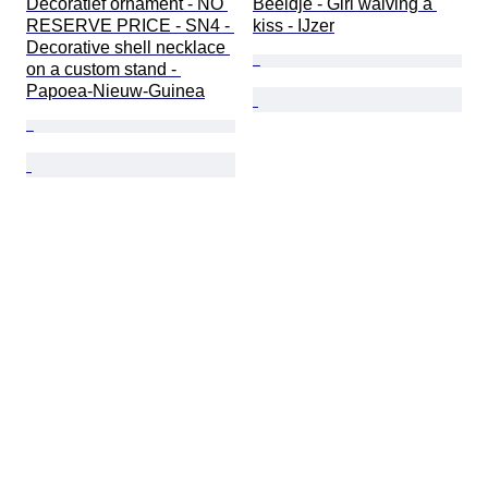
Decoratief ornament - NO 
Beeldje - Girl waiving a 
RESERVE PRICE - SN4 - 
kiss - IJzer
Decorative shell necklace 
on a custom stand - 
Papoea-Nieuw-Guinea