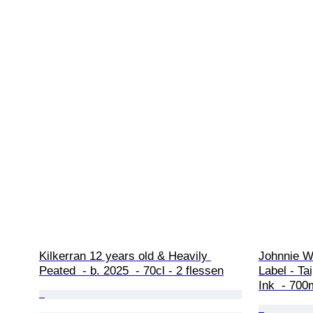
Kilkerran 12 years old & Heavily 
Johnnie Wa
Peated  - b. 2025  - 70cl - 2 flessen
Label - Tai
Ink  - 700