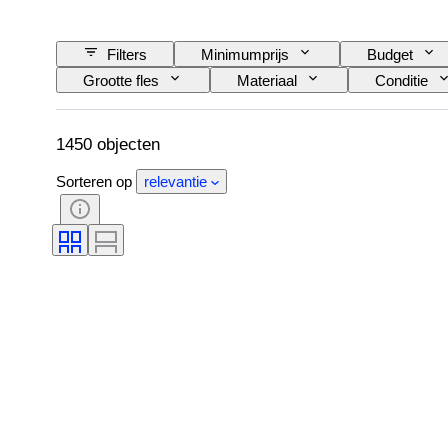
Filters
Minimumprijs
Budget
Grootte fles
Materiaal
Conditie
Bottelaar
1450 objecten
Sorteren op
relevantie