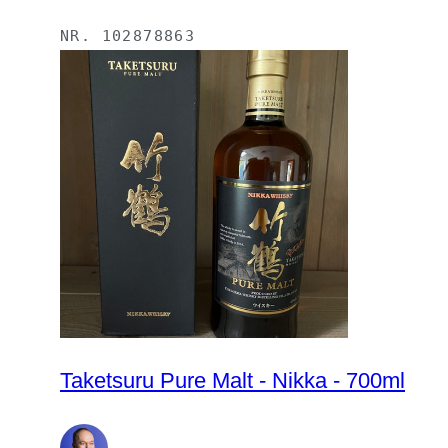
NR.
102878863
Taketsuru Pure Malt - Nikka - 700ml