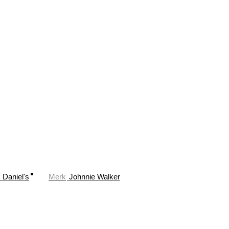
 Daniel's
Merk
Johnnie Walker