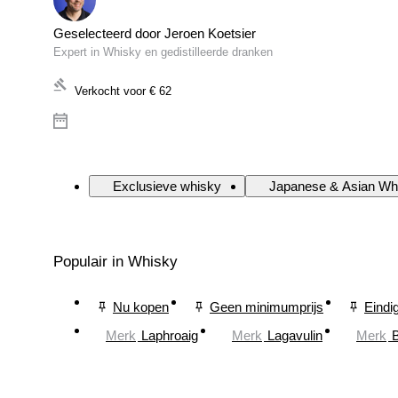
Geselecteerd door Jeroen Koetsier
Expert in Whisky en gedistilleerde dranken
Verkocht voor
€ 62
Exclusieve whisky
Japanese & Asian Wh
Populair in Whisky
Nu kopen
Geen minimumprijs
Eindi
Merk
Laphroaig
Merk
Lagavulin
Merk
B