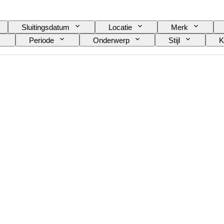
Sluitingsdatum
Locatie
Merk
Periode
Onderwerp
Stijl
K