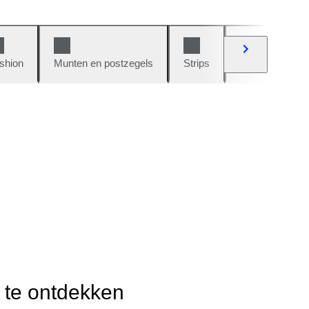
shion
Munten en postzegels
Strips
Auto's en moto
r te ontdekken