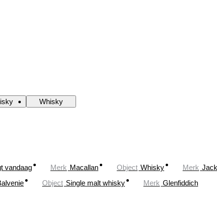
isky
Whisky
gt vandaag
Merk
Macallan
Object
Whisky
Merk
Jack
alvenie
Object
Single malt whisky
Merk
Glenfiddich