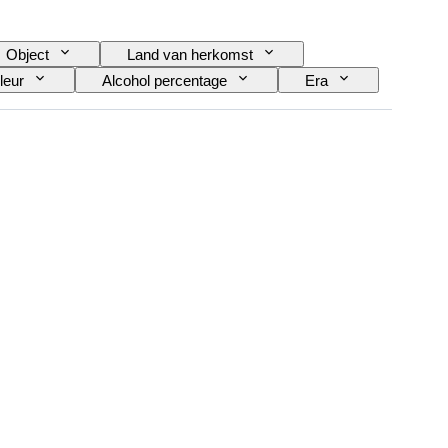
Object
Land van herkomst
leur
Alcohol percentage
Era