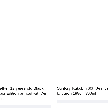
lker 12 years old Black 
Suntory Kukubin 60th Annive
pei Edition printed with Air 
b. Jaren 1990 - 360ml
ml