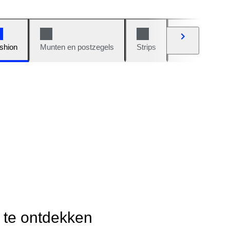
shion
Munten en postzegels
Strips
Auto's en moto
r te ontdekken