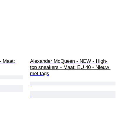
- Maat: 
Alexander McQueen - NEW - High-
top sneakers - Maat: EU 40 - Nieuw 
met tags