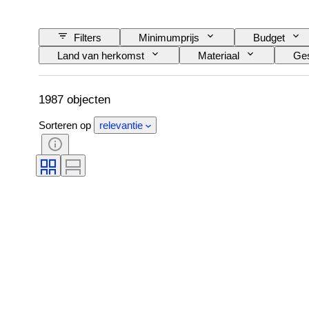
Filters
Minimumprijs
Budget
Land van herkomst
Materiaal
Ges
Patroon
Model
1987 objecten
Sorteren op
relevantie