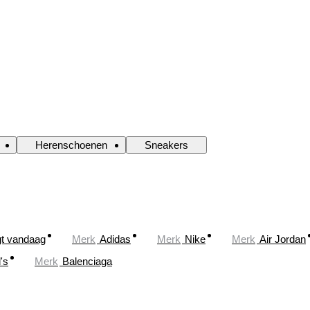
Herenschoenen
Sneakers
gt vandaag
Merk
Adidas
Merk
Nike
Merk
Air Jordan
's
Merk
Balenciaga