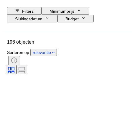
Filters
Minimumprijs
Sluitingsdatum
Budget
Locatie
Merk
Object
Land van herkomst
Materiaal
196 objecten
Conditie
Extra's
Periode
Registratiedocumenten
Formaat motor
Sorteren op
relevantie
CoC (Conformiteitscertificaat)
Origineel / Replica