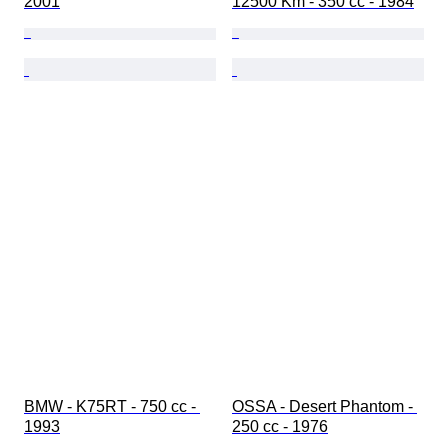
2001
12500 Km - 350 cc - 1984
BMW - K75RT - 750 cc - 
OSSA - Desert Phantom - 
1993
250 cc - 1976