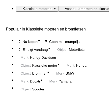
Klassieke motoren
Vespa, Lambretta en klassiek
Populair in Klassieke motoren en bromfietsen
Nu kopen
Geen minimumprijs
Eindigt vandaag
Object
Motorfiets
Merk
Harley-Davidson
Object
Klassieke motor
Merk
Honda
Object
Brommer
Merk
BMW
Merk
Ducati
Merk
Yamaha
Object
Scooter