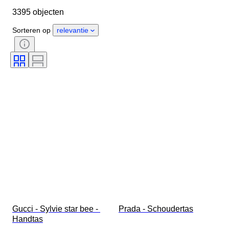
3395 objecten
Kledingmaat
Object
Land van herkomst
Materiaal
Sorteren op
relevantie
Geslacht
Conditie
Certificaat
Kleur
Accessoires inbegrepen
Patroon
Maat op het artikel
Era
Model
Schoenmaat
Gucci - Sylvie star bee - 
Prada - Schoudertas
Handtas