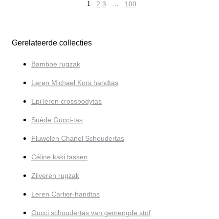
1
2
3
…
100
Gerelateerde collecties
Bamboe rugzak
Leren Michael Kors handtas
Epi leren crossbodytas
Suède Gucci-tas
Fluwelen Chanel Schoudertas
Céline kaki tassen
Zilveren rugzak
Leren Cartier-handtas
Gucci schoudertas van gemengde stof