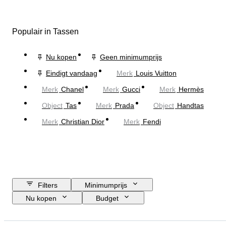
Populair in Tassen
Nu kopen
Geen minimumprijs
Eindigt vandaag
Merk
Louis Vuitton
Merk
Chanel
Merk
Gucci
Merk
Hermès
Object
Tas
Merk
Prada
Object
Handtas
Merk
Christian Dior
Merk
Fendi
Filters
Minimumprijs
Nu kopen
Budget
Sluitingsdatum
Locatie
Afmetingen
Merk