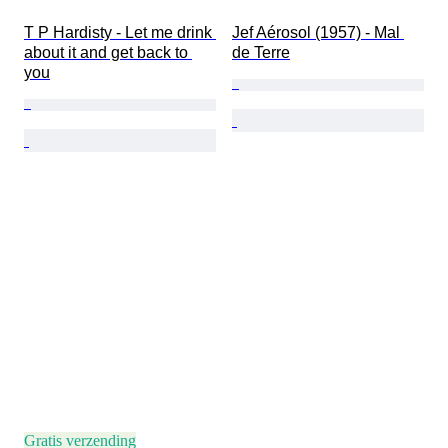
T P Hardisty - Let me drink 
Jef Aérosol (1957) - Mal 
about it and get back to 
de Terre
you
Gratis verzending