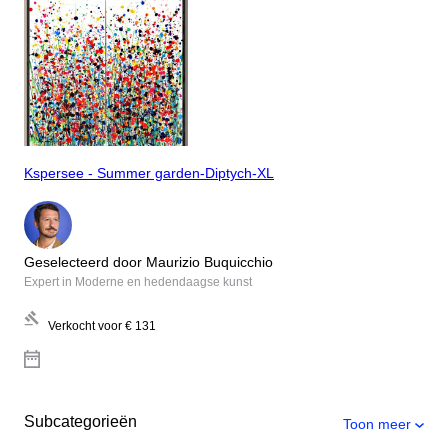
Kspersee - Summer garden-Diptych-XL
Geselecteerd door Maurizio Buquicchio
Expert in Moderne en hedendaagse kunst
Verkocht voor
€ 131
Subcategorieën
Toon meer