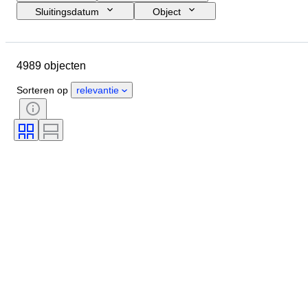
Sluitingsdatum
Object
Budget
Grootte
Stijl
Techniek
Kunstenaar
4989 objecten
Locatie
Onderwerp
Periode
Handtekening
Kleur
Sorteren op
relevantie
Verkocht door
Oplage