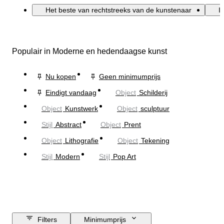
Het beste van rechtstreeks van de kunstenaar
I
Populair in Moderne en hedendaagse kunst
Nu kopen
Geen minimumprijs
Eindigt vandaag
Object
Schilderij
Object
Kunstwerk
Object
sculptuur
Stijl
Abstract
Object
Prent
Object
Lithografie
Object
Tekening
Stijl
Modern
Stijl
Pop Art
Filters
Minimumprijs