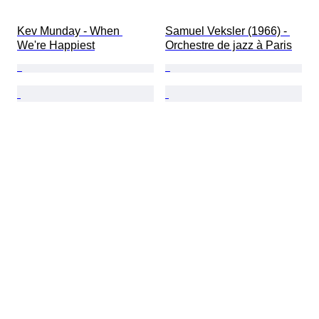
Kev Munday - When 
Samuel Veksler (1966) - 
We're Happiest
Orchestre de jazz à Paris