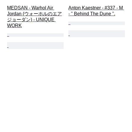
MEDSAN - Warhol Air 
Anton Kaestner - #337 - M 
Jordan (ウォーホルのエア
- " Behind The Dune ".
ジョーダン) - UNIQUE 
WORK