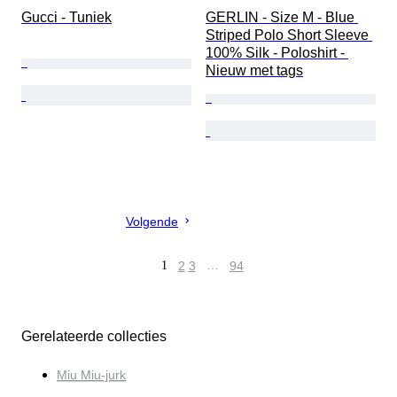
Gucci - Tuniek
GERLIN - Size M - Blue 
Striped Polo Short Sleeve 
100% Silk - Poloshirt - 
Nieuw met tags
Volgende
1
2
3
…
94
Gerelateerde collecties
Miu Miu-jurk