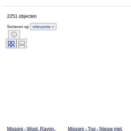
Sluitingsdatum
Locatie
Merk
Object
2251 objecten
Land van herkomst
Materiaal
Geslacht
Conditie
Periode
Sorteren op
relevantie
Stijl
Kleur
Kledingmaat
Maat op het artikel
Era
Patroon
Boordmaat
Accessoires inbegrepen
Schoenmaat
Missoni - Wool, Rayon, 
Missoni - Trui - Nieuw met 