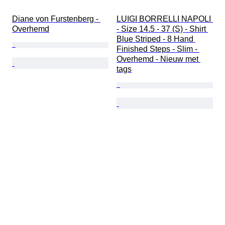
Diane von Furstenberg - 
LUIGI BORRELLI NAPOLI 
Overhemd
- Size 14.5 - 37 (S) - Shirt 
Blue Striped - 8 Hand 
Finished Steps - Slim - 
Overhemd - Nieuw met 
tags