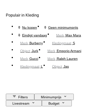
Populair in Kleding
Nu kopen
Geen minimumprijs
Eindigt vandaag
Merk
Max Mara
Merk
Burberry
Kledingmaat
S
Object
Jurk
Merk
Emporio Armani
Merk
Gucci
Merk
Ralph Lauren
Kledingmaat
L
Object
Jas
Filters
Minimumprijs
Livestream
Budget