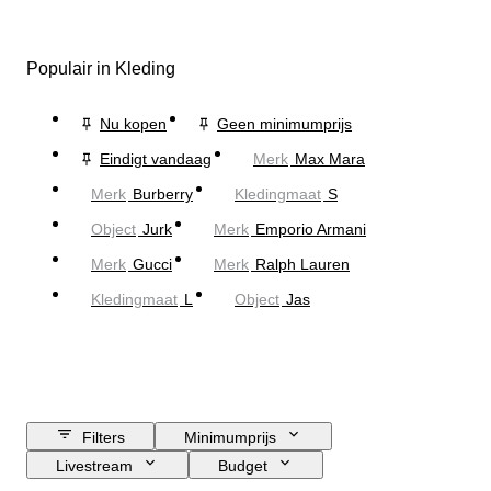
Populair in Kleding
Nu kopen
Geen minimumprijs
Eindigt vandaag
Merk
Max Mara
Merk
Burberry
Kledingmaat
S
Object
Jurk
Merk
Emporio Armani
Merk
Gucci
Merk
Ralph Lauren
Kledingmaat
L
Object
Jas
Filters
Minimumprijs
Livestream
Budget