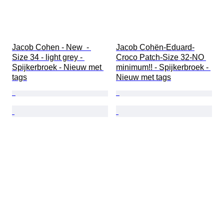
Jacob Cohen - New  - 
Jacob Cohën-Eduard-
Size 34 - light grey - 
Croco Patch-Size 32-NO 
Spijkerbroek - Nieuw met 
minimum!! - Spijkerbroek - 
tags
Nieuw met tags