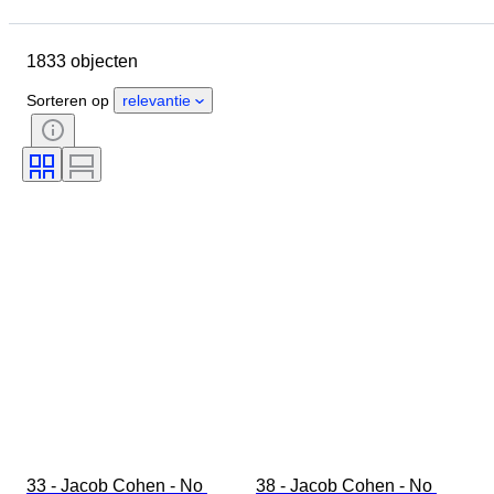
Sluitingsdatum
Locatie
Merk
Object
1833 objecten
Land van herkomst
Materiaal
Geslacht
Conditie
Periode
Sorteren op
relevantie
Stijl
Kleur
Kledingmaat
Maat op het artikel
Era
Patroon
Boordmaat
Accessoires inbegrepen
33 - Jacob Cohen - No 
38 - Jacob Cohen - No 