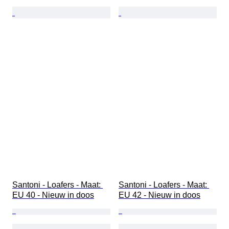
Santoni - Loafers - Maat: 
Santoni - Loafers - Maat: 
EU 40 - Nieuw in doos
EU 42 - Nieuw in doos