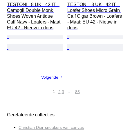
TESTONI - 8 UK - 42 IT - 
TESTONI - 8 UK - 42 IT - 
Camogli Double Monk 
Loafer Shoes Micro Grain 
Shoes Woven Antique 
Calf Cigar Brown - Loafers 
Calf Navy - Loafers - Maat: 
- Maat: EU 42 - Nieuw in 
EU 42 - Nieuw in doos
doos
Volgende
1
2
3
…
85
Gerelateerde collecties
Christian Dior-sneakers van canvas