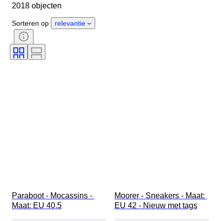
2018 objecten
Materiaal
Geslacht
Conditie
Handtekening
Sorteren op
relevantie
Kleur
Era
Accessoires inbegrepen
Patroon
Model
Paraboot - Mocassins - 
Moorer - Sneakers - Maat: 
Maat: EU 40.5
EU 42 - Nieuw met tags