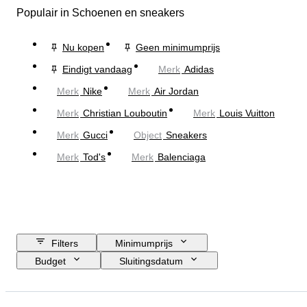
Populair in Schoenen en sneakers
Nu kopen
Geen minimumprijs
Eindigt vandaag
Merk
Adidas
Merk
Nike
Merk
Air Jordan
Merk
Christian Louboutin
Merk
Louis Vuitton
Merk
Gucci
Object
Sneakers
Merk
Tod's
Merk
Balenciaga
Filters
Minimumprijs
Budget
Sluitingsdatum
Locatie
Merk
Schoenmaat
Object
Land van herkomst