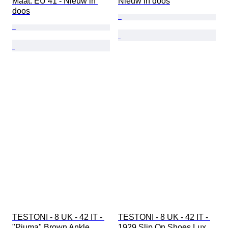
Maat: EU 41 - Nieuw in 
Nieuw in doos
doos
TESTONI - 8 UK - 42 IT - 
TESTONI - 8 UK - 42 IT - 
"Piuma" Brown Ankle 
1929 Slip On Shoes Lux 