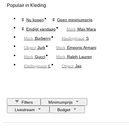
Populair in Kleding
Nu kopen
Geen minimumprijs
Eindigt vandaag
Merk
Max Mara
Merk
Burberry
Kledingmaat
S
Object
Jurk
Merk
Emporio Armani
Merk
Gucci
Merk
Ralph Lauren
Kledingmaat
L
Object
Jas
Filters
Minimumprijs
Livestream
Budget
Sluitingsdatum
Locatie
Merk
Object