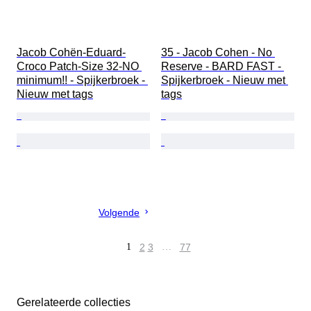
Jacob Cohën-Eduard-
35 - Jacob Cohen - No 
Croco Patch-Size 32-NO 
Reserve - BARD FAST - 
minimum!! - Spijkerbroek - 
Spijkerbroek - Nieuw met 
Nieuw met tags
tags
Volgende
1
2
3
…
77
Gerelateerde collecties