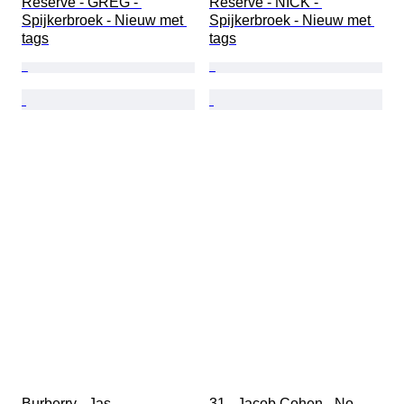
Reserve - GREG - 
Reserve - NICK - 
Spijkerbroek - Nieuw met 
Spijkerbroek - Nieuw met 
tags
tags
Burberry - Jas
31 - Jacob Cohen - No 