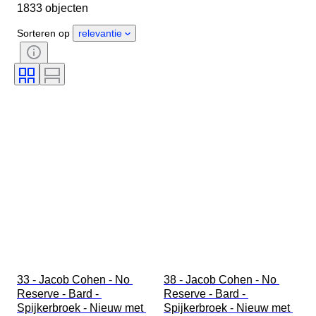
1833 objecten
Land van herkomst
Materiaal
Geslacht
Conditie
Periode
Sorteren op
relevantie
Stijl
Kleur
Kledingmaat
Maat op het artikel
Era
Patroon
Boordmaat
Accessoires inbegrepen
33 - Jacob Cohen - No 
38 - Jacob Cohen - No 
Reserve - Bard - 
Reserve - Bard - 
Spijkerbroek - Nieuw met 
Spijkerbroek - Nieuw met 