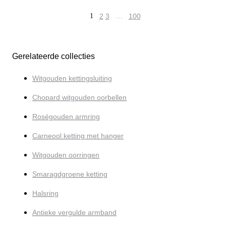
1
2
3
…
100
Gerelateerde collecties
Witgouden kettingsluiting
Chopard witgouden oorbellen
Roségouden armring
Carneool ketting met hanger
Witgouden oorringen
Smaragdgroene ketting
Halsring
Antieke vergulde armband