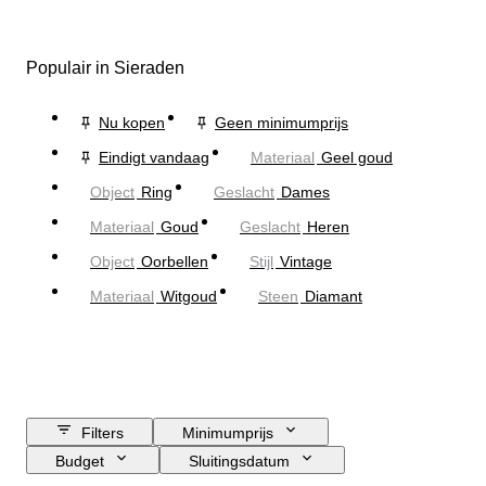
Populair in Sieraden
Nu kopen
Geen minimumprijs
Eindigt vandaag
Materiaal
Geel goud
Object
Ring
Geslacht
Dames
Materiaal
Goud
Geslacht
Heren
Object
Oorbellen
Stijl
Vintage
Materiaal
Witgoud
Steen
Diamant
Filters
Minimumprijs
Budget
Sluitingsdatum