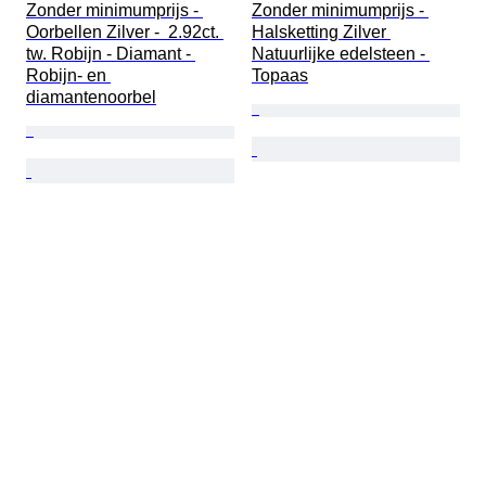
Zonder minimumprijs - 
Zonder minimumprijs - 
Oorbellen Zilver -  2.92ct. 
Halsketting Zilver 
tw. Robijn - Diamant - 
Natuurlijke edelsteen - 
Robijn- en 
Topaas
diamantenoorbel