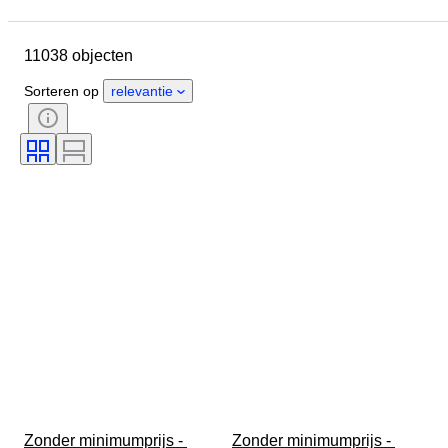
Locatie
Merk
Object
Land van herkomst
Materiaal
11038 objecten
Geslacht
Conditie
Steen
Certificaat
Fijnheid
Stijl
Sorteren op
relevantie
Geslepen
Helderheid
Kleurgraad
Exacte kleur
Maat op het artikel
Transparantie edelsteen
Behandeling
Type diamant
Luster parel
Era
Fancy kleurintensiteit
Fancy kleur ondertoon
Zonder minimumprijs - 
Zonder minimumprijs - 