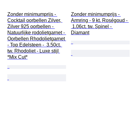
Zonder minimumprijs - 
Zonder minimumprijs - 
Cocktail oorbellen Zilver, 
Armring - 9 kt. Roségoud - 
Zilver 925 oorbellen - 
 1.06ct. tw. Spinel - 
Natuurlijke rodolietgarnet - 
Diamant
Oorbellen Rhodolietgarnet 
- Top Edelsteen -  3.50ct. 
tw. Rhodoliet - Luxe stijl 
*Mix Cut*