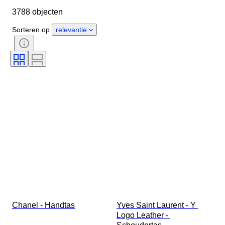
3788 objecten
Land van herkomst
Materiaal
Geslacht
Conditie
Sorteren op
relevantie
Certificaat
Kleur
Accessoires inbegrepen
Patroon
Era
Maat op het artikel
Model
Schoenmaat
Chanel - Handtas
Yves Saint Laurent - Y 
Logo Leather - 