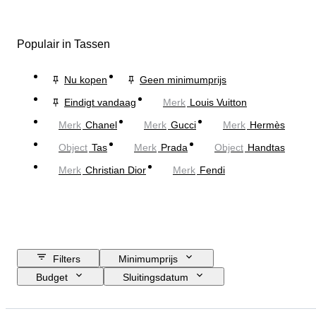
Populair in Tassen
Nu kopen
Geen minimumprijs
Eindigt vandaag
Merk
Louis Vuitton
Merk
Chanel
Merk
Gucci
Merk
Hermès
Object
Tas
Merk
Prada
Object
Handtas
Merk
Christian Dior
Merk
Fendi
Filters
Minimumprijs
Budget
Sluitingsdatum
Locatie
Afmetingen
Merk
Kledingmaat
Object