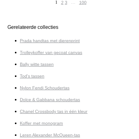
1
2
3
…
100
Gerelateerde collecties
Prada handtas met dierenprint
Trolleykoffer van gecoat canvas
Bally witte tassen
Tod's tassen
Nylon Fendi Schoudertas
Dolce & Gabbana schoudertas
Chanel Crossbody tas in één kleur
Koffer met monogram
Leren Alexander McQueen-tas