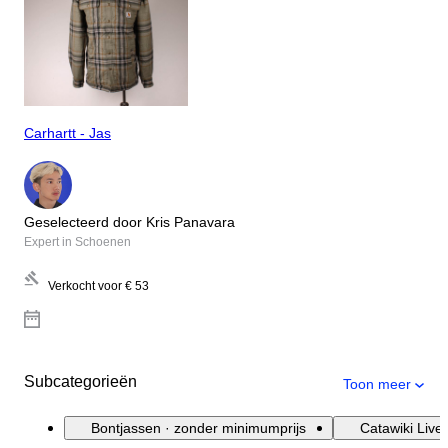
Carhartt - Jas
Geselecteerd door Kris Panavara
Expert in Schoenen
Verkocht voor
€ 53
Subcategorieën
Toon meer
Bontjassen · zonder minimumprijs
Catawiki Live 