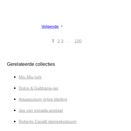
Volgende
1
2
3
…
100
Gerelateerde collecties
Miu Miu-jurk
Dolce & Gabbana-jas
Aquascutum grijze kleding
Jas van escada-acetaat
Roberto Cavalli dameskostuum