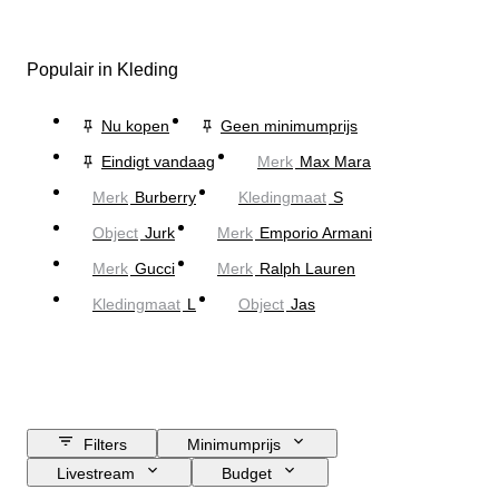
Populair in Kleding
Nu kopen
Geen minimumprijs
Eindigt vandaag
Merk
Max Mara
Merk
Burberry
Kledingmaat
S
Object
Jurk
Merk
Emporio Armani
Merk
Gucci
Merk
Ralph Lauren
Kledingmaat
L
Object
Jas
Filters
Minimumprijs
Livestream
Budget