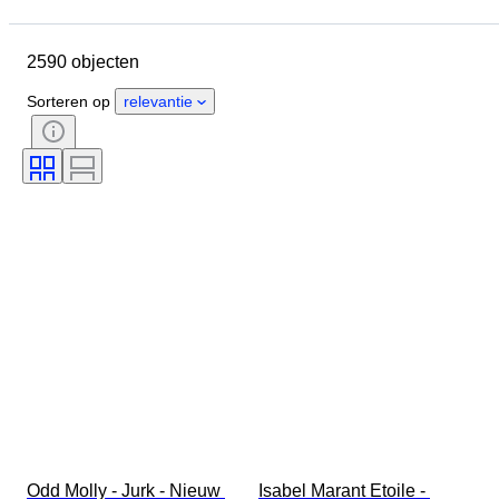
Sluitingsdatum
Locatie
Merk
Object
2590 objecten
Land van herkomst
Materiaal
Geslacht
Conditie
Periode
Sorteren op
relevantie
Stijl
Kleur
Kledingmaat
Maat op het artikel
Era
Patroon
Boordmaat
Accessoires inbegrepen
Schoenmaat
Odd Molly - Jurk - Nieuw 
Isabel Marant Etoile - 