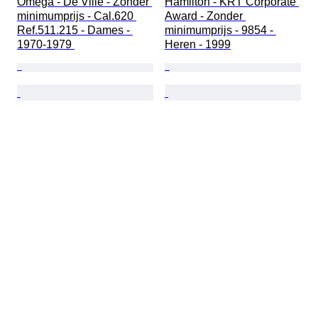
Omega - De Ville - Zonder 
Hamilton - KRT Corporate 
minimumprijs - Cal.620 
Award - Zonder 
Ref.511.215 - Dames - 
minimumprijs - 9854 - 
1970-1979 
Heren - 1999