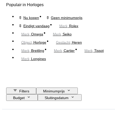
Populair in Horloges
Nu kopen
Geen minimumprijs
Eindigt vandaag
Merk
Rolex
Merk
Omega
Merk
Seiko
Object
Horloge
Geslacht
Heren
Merk
Breitling
Merk
Cartier
Merk
Tissot
Merk
Longines
Filters
Minimumprijs
Budget
Sluitingsdatum
Locatie
Merk
Diameter kast
Lengte horlogeband
Object