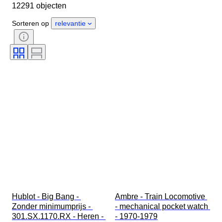
12291 objecten
Land van herkomst
Materiaal
Geslacht
Conditie
Periode
Sorteren op
relevantie
Certificaat
Onderwerp
Oplage
Taal
Kleur
Horloge uurwerk
Materiaal horlogeband
Era
Gangreserve
Slag
Origineel / Replica
Type automobilia
Model
Hublot - Big Bang - 
Ambre - Train Locomotive 
Zonder minimumprijs - 
- mechanical pocket watch 
301.SX.1170.RX - Heren - 
- 1970-1979