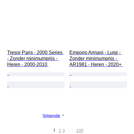
Tresor Paris - 2000 Series 
Emporio Armani - Luigi - 
- Zonder minimumprijs - 
Zonder minimumprijs - 
Heren - 2000-2010 
AR1981 - Heren - 2020+ 
Volgende
1
2
3
…
100