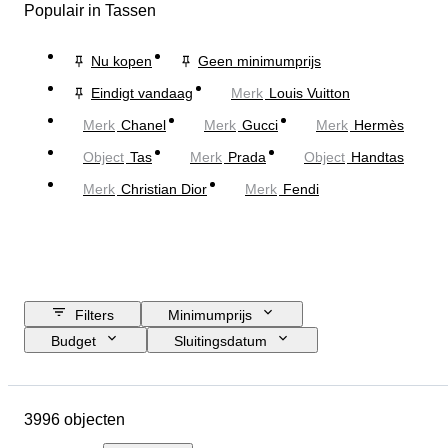
Populair in Tassen
Nu kopen
Geen minimumprijs
Eindigt vandaag
Merk
Louis Vuitton
Merk
Chanel
Merk
Gucci
Merk
Hermès
Object
Tas
Merk
Prada
Object
Handtas
Merk
Christian Dior
Merk
Fendi
Filters
Minimumprijs
Budget
Sluitingsdatum
Locatie
Afmetingen
Merk
Kledingmaat
Object
3996 objecten
Land van herkomst
Materiaal
Geslacht
Conditie