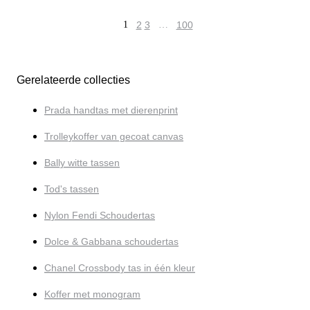
1
2
3
…
100
Gerelateerde collecties
Prada handtas met dierenprint
Trolleykoffer van gecoat canvas
Bally witte tassen
Tod's tassen
Nylon Fendi Schoudertas
Dolce & Gabbana schoudertas
Chanel Crossbody tas in één kleur
Koffer met monogram