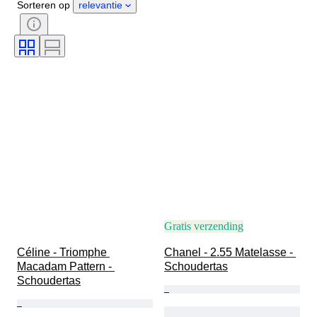
Sorteren op
relevantie
Certificaat
Kleur
Accessoires inbegrepen
Patroon
Era
Maat op het artikel
Model
Schoenmaat
Gratis verzending
Céline - Triomphe 
Chanel - 2.55 Matelasse - 
Macadam Pattern - 
Schoudertas
Schoudertas