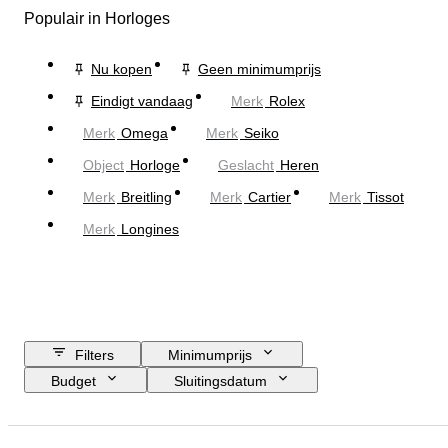
Populair in Horloges
Nu kopen
Geen minimumprijs
Eindigt vandaag
Merk
Rolex
Merk
Omega
Merk
Seiko
Object
Horloge
Geslacht
Heren
Merk
Breitling
Merk
Cartier
Merk
Tissot
Merk
Longines
Filters
Minimumprijs
Budget
Sluitingsdatum
Locatie
Merk
Diameter kast
Lengte horlogeband
Object