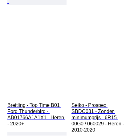
Breitling - Top Time B01 
Seiko - Prospex 
Ford Thunderbird - 
SBDC031 - Zonder 
AB01766A1A1X1 - Heren 
minimumprijs - 6R15-
- 2020+ 
00G0 / 060029 - Heren - 
2010-2020 