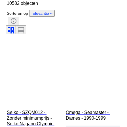
10582 objecten
Land van herkomst
Materiaal
Geslacht
Conditie
Periode
Sorteren op
relevantie
Certificaat
Onderwerp
Oplage
Taal
Kleur
Horloge uurwerk
Materiaal horlogeband
Era
Gangreserve
Slag
Origineel / Replica
Type automobilia
Model
Seiko - SZQM012 - 
Omega - Seamaster - 
Zonder minimumprijs - 
Dames - 1990-1999 
Seiko Nagano Olympic 