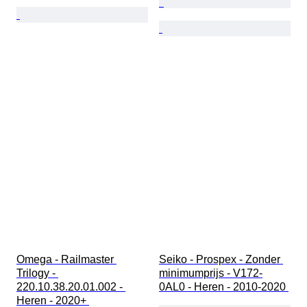
Omega - Railmaster 
Seiko - Prospex - Zonder 
Trilogy - 
minimumprijs - V172-
220.10.38.20.01.002 - 
0AL0 - Heren - 2010-2020 
Heren - 2020+ 