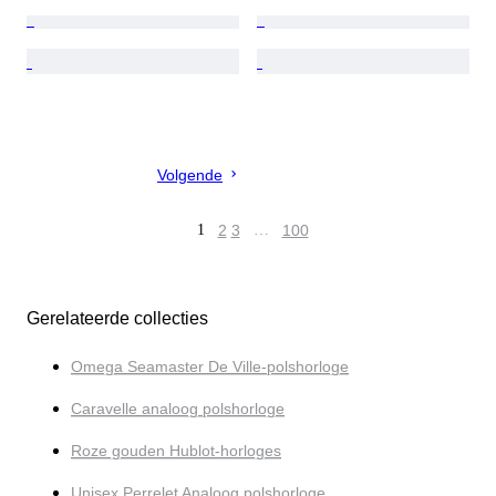
Volgende
1
2
3
…
100
Gerelateerde collecties
Omega Seamaster De Ville-polshorloge
Caravelle analoog polshorloge
Roze gouden Hublot-horloges
Unisex Perrelet Analoog polshorloge