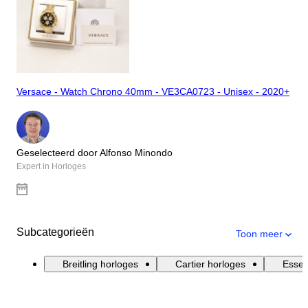
Versace - Watch Chrono 40mm - VE3CA0723 - Unisex - 2020+
Geselecteerd door Alfonso Minondo
Expert in Horloges
Subcategorieën
Toon meer
Breitling horloges
Cartier horloges
Essen