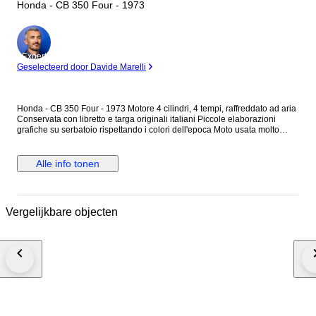
Honda - CB 350 Four - 1973
Expert
Geselecteerd door Davide Marelli
Honda - CB 350 Four - 1973 Motore 4 cilindri, 4 tempi, raffreddato ad aria
Conservata con libretto e targa originali italiani Piccole elaborazioni
grafiche su serbatoio rispettando i colori dell'epoca Moto usata molto
poco ma in ordine in ogni sua parte e tenuta da appassionato La moto si
presenta in ottime condizioni generali, ideale per chi cerca una classica
affidabile e pronta all'uso immediato Doppie chiavi di cui una nuova mai
Alle info tonen
usata In dotazione: Valigetta Kit di Vacuometri per sincronizzazione
carburatori Tagliando eseguito, quindi nessun lavoro da fare Revisione
Maggio 2026 Serbatoio originale grigio, sella originale con
conformazione tipica anni '70 ben conservata Scarichi Busso,
Vergelijkbare objecten
configurazione 2+2, tappo serbatoio con astina, un tocco di rarità per
intenditori Impianto Elettrico verificato OK Impianto Frenante verificato OK
Tutto il sistema d'aspirazione e sincronizzazione carburatori sono stati
controllati Pneumatici in ottime condizioni Una moto che unisce il fascino
del "conservato" alla sicurezza di una meccanica curata