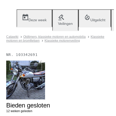
Deze week
Uitgelicht
Veilingen
Catawiki
Oldtimers, klassieke motoren en automobilia
Klassieke
motoren en bromfietsen
Klassieke motorenveiling
NR.
103342691
Niet meer beschikbaar
Bieden gesloten
12 weken geleden