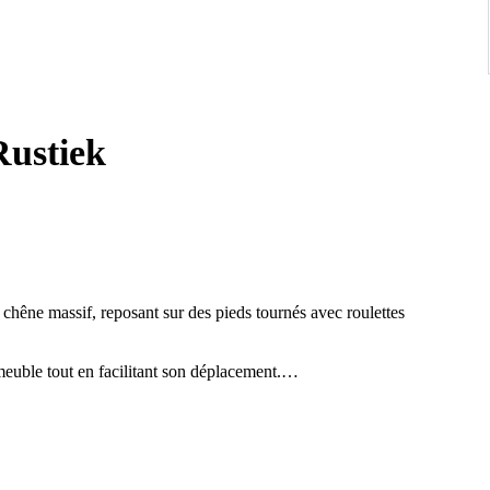
Rustiek
 chêne massif, reposant sur des pieds tournés avec roulettes
meuble tout en facilitant son déplacement.
, ajoutant à la fois sécurité et charme d’époque. Elles sont montées
ent fonctionnelles, témoignant d’un beau savoir-faire.
es, dont une étagère façonnée apportant une touche décorative