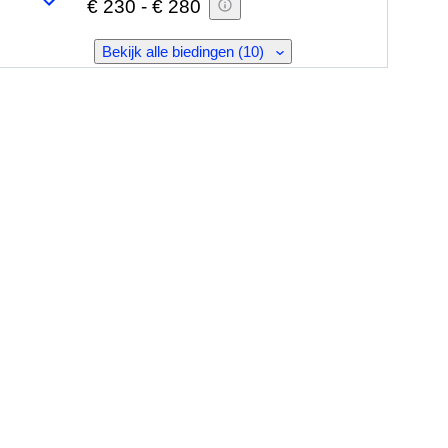
€ 230
-
€ 280
Bekijk alle biedingen (10)