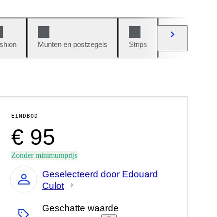
shion
Munten en postzegels
Strips
Auto's en moto
EINDBOD
€ 95
Zonder minimumprijs
Geselecteerd door Edouard
Culot
Expert
Geschatte waarde