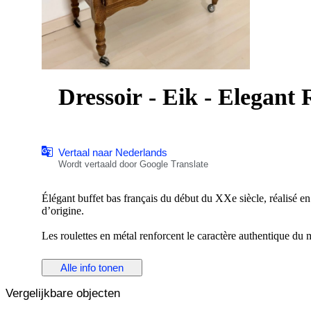
Dressoir - Eik - Elegant 
Vertaal naar Nederlands
Wordt vertaald door Google Translate
Élégant buffet bas français du début du XXe siècle, réalisé en
d’origine.
Les roulettes en métal renforcent le caractère authentique du 
Les deux portes sont équipées d’un système de fermeture à clé
Alle info tonen
sur des charnières métalliques anciennes, solides et parfaitem
Vergelijkbare objecten
L’intérieur offre un espace de rangement pratique avec étagèr
distinctive.