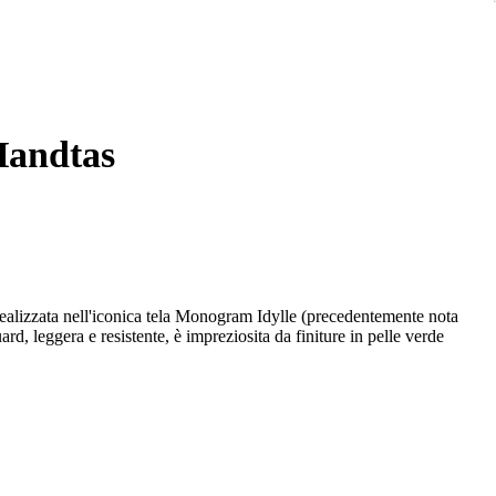
 Handtas
izzata nell'iconica tela Monogram Idylle (precedentemente nota
rd, leggera e resistente, è impreziosita da finiture in pelle verde
ziali. Porta indirizzo (tag) in pelle rimovibile con logo stampato a
Ampio scomparto principale foderato in tessuto coordinato.