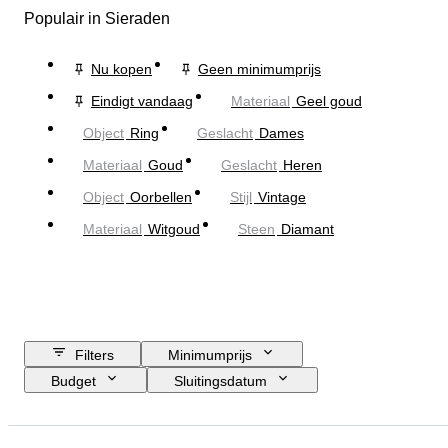
Populair in Sieraden
Nu kopen
Geen minimumprijs
Eindigt vandaag
Materiaal
Geel goud
Object
Ring
Geslacht
Dames
Materiaal
Goud
Geslacht
Heren
Object
Oorbellen
Stijl
Vintage
Materiaal
Witgoud
Steen
Diamant
Filters
Minimumprijs
Budget
Sluitingsdatum
Locatie
Merk
Object
Land van herkomst
Materiaal