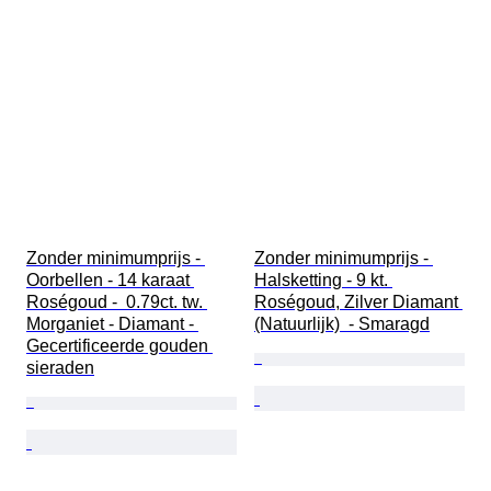
Zonder minimumprijs - 
Zonder minimumprijs - 
Oorbellen - 14 karaat 
Halsketting - 9 kt. 
Roségoud -  0.79ct. tw. 
Roségoud, Zilver Diamant 
Morganiet - Diamant - 
(Natuurlijk)  - Smaragd
Gecertificeerde gouden 
sieraden