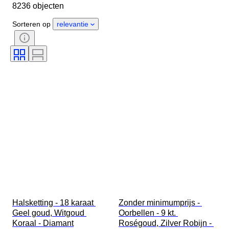
8236 objecten
Geslacht
Conditie
Steen
Certificaat
Fijnheid
Stijl
Sorteren op
relevantie
Geslepen
Helderheid
Kleurgraad
Exacte kleur
Maat op het artikel
Transparantie edelsteen
Behandeling
Type diamant
Luster parel
Era
Fancy kleurintensiteit
Kwaliteit pareloppervlak
Halsketting - 18 karaat 
Zonder minimumprijs - 
Geel goud, Witgoud 
Oorbellen - 9 kt. 
Koraal - Diamant
Roségoud, Zilver Robijn - 