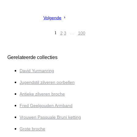
Volgende
1
2
3
…
100
Gerelateerde collecties
David Yurmanring
Jugendstil zilveren oorbellen
Antieke zilveren broche
Fred Geelgouden Armband
Vrouwen Pasquale Bruni ketting
Grote broche