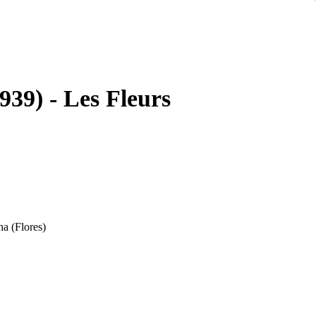
39) - Les Fleurs
a (Flores)
dos na obra de Alphonse Mucha, representando figuras femininas
a, vintage ou romântica.