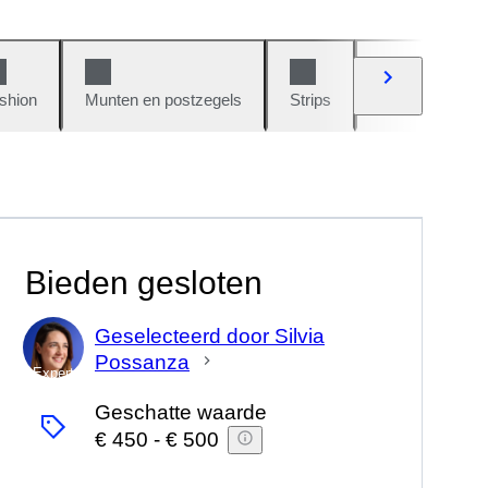
shion
Munten en postzegels
Strips
Auto's en moto
Bieden gesloten
Geselecteerd door Silvia
Possanza
Expert
Geschatte waarde
€ 450
-
€ 500