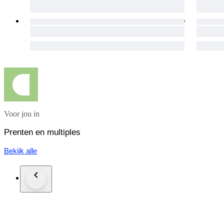
* Impressões artísticas de alta qualidade (reproduções)
* Vidro frontal com detalhes dourados decorativos
* Molduras em madeira (tom castanho)
* Passe-partout com filetes dourados
* Formato vertical alongado (muito decorativo)
⸻
Estado
* Muito bom estado geral
* Vidros intactos
Voor jou in
* Cores vivas e bem conservadas
* Pequenos sinais normais de uso nas molduras
Prenten en multiples
⸻
Bekijk alle
Ideal para
* Decoração de sala, quarto ou escritório
* Ambientes vintage, clássico ou Art Nouveau
* Colecionadores ou apreciadores de arte decorativa