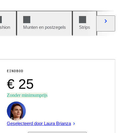
shion
Munten en postzegels
Strips
Auto's en moto
EINDBOD
€ 25
Zonder minimumprijs
Expert
Geselecteerd door Laura Brianza