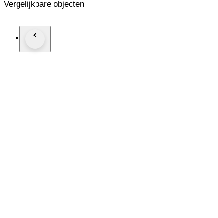
Vergelijkbare objecten
Se vende como artículo de segunda mano pero muy cuidado y 
*****CONSULTA TODOS MIS LOTES EN SUBASTA*
Posibilidad de enviar junto con otros lotes en un mismo envío