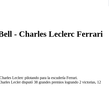
ell - Charles Leclerc Ferrari
Charles Leclerc pilotando para la escudería Ferrari.
Charles Lecler disputó 38 grandes premios logrando 2 victorias, 12
e embalado para no sufrir daños durante el transporte.
 fabricación.