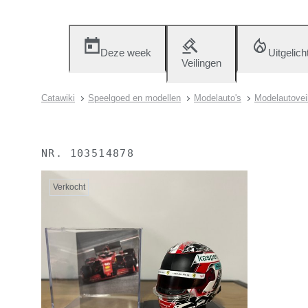
Deze week
Uitgelich
Veilingen
Catawiki
Speelgoed en modellen
Modelauto's
Modelautoveil
NR.
103514878
Verkocht