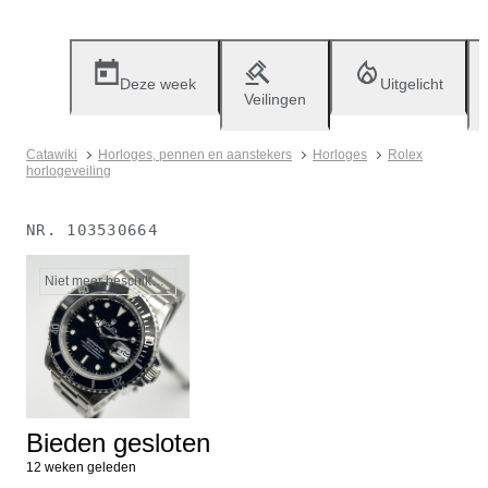
Deze week
Uitgelicht
Veilingen
Catawiki
Horloges, pennen en aanstekers
Horloges
Rolex
horlogeveiling
NR.
103530664
Niet meer beschikbaar
Bieden gesloten
12 weken geleden