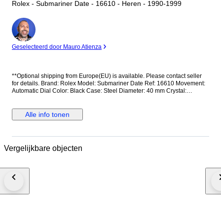
Rolex - Submariner Date - 16610 - Heren - 1990-1999
Expert
Geselecteerd door Mauro Atienza
**Optional shipping from Europe(EU) is available. Please contact seller
for details. Brand: Rolex Model: Submariner Date Ref: 16610 Movement:
Automatic Dial Color: Black Case: Steel Diameter: 40 mm Crystal:
Sapphire crystal Strap/Bracelet: Steel Strap/Bracelet length: Can fit up to
17,5cm Clasp: Fold Clasp Condition: Worn and in very good condition
Extras: No Box, No Papers *Shipping via UPS (fast shipping with tracking
Alle info tonen
and signature) **Optional shipping from Europe(EU) is available. Please
contact seller for details.
Vergelijkbare objecten