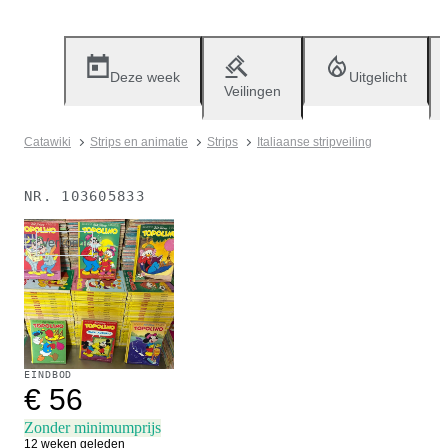
Deze week
Uitgelicht
Veilingen
Catawiki
Strips en animatie
Strips
Italiaanse stripveiling
NR.
103605833
Verkocht
EINDBOD
€ 56
Zonder minimumprijs
12 weken geleden