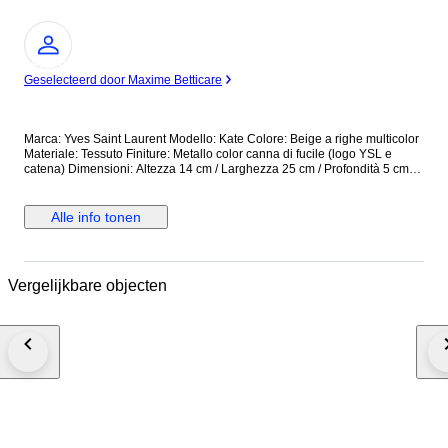
Expert
Geselecteerd door Maxime Betticare
Marca: Yves Saint Laurent Modello: Kate Colore: Beige a righe multicolor
Materiale: Tessuto Finiture: Metallo color canna di fucile (logo YSL e
catena) Dimensioni: Altezza 14 cm / Larghezza 25 cm / Profondità 5 cm
Manici / Tracolla: Tracolla a catena, non regolabile Chiusura: Patta con
bottone a pressione Interno: Fodera in tessuto, una tasca interna
Condizioni: Usata in ottime condizioni Accessori inclusi: Dustbag Prodotto
Alle info tonen
in: Italia Borsa a spalla con struttura rigida e lavorazione in tessuto a righe
con motivo centrale decorativo. Logo YSL frontale in metallo. Interno
pulito con marchio impresso su etichetta in pelle. Design riconducibile
alla linea Kate in versione tessile. Modello iconico della maison, pratico e
Vergelijkbare objecten
versatile per l'utilizzo quotidiano o serale. In ottime condizioni, spedizione
immediata e assicurata. RiF:EMGUA Vi preghiamo di visionare, al
momento della ricezione del pacco, la presenza di ammaccamenti, tagli
e/o rotture e, anche in caso di integrità del pacco, firmare con riserva di
controllo, fotografare il pacco prima e dopo l'apertura e conservare tutto
l'imballaggio per motivi assicurativi. State acquistando dal venditore
certificato OROCHIC - Italy. L'azienda è nata con la compravendita di
gioielli, si è estesa poi nel lusso vintage delle maggiori case di moda
internazionali, si prefigge di garantire alla propria clientela articoli
autenticati da un perito iscritto all'Albo degli esperti consulenti del
Tribunale di Cuneo, Italia. La policy aziendale accetta resi nei termini