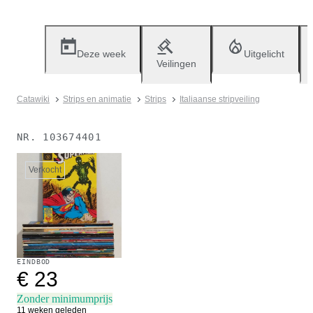
Deze week
Uitgelicht
Veilingen
Catawiki
Strips en animatie
Strips
Italiaanse stripveiling
NR.
103674401
Verkocht
EINDBOD
€ 23
Zonder minimumprijs
11 weken geleden