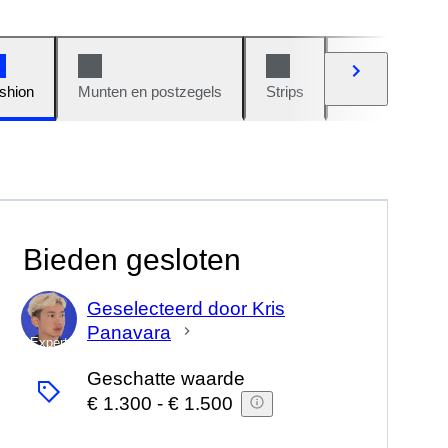
shion
Munten en postzegels
Strips
Auto's en moto
Bieden gesloten
Geselecteerd door Kris
Panavara
Expert
Geschatte waarde
€ 1.300
-
€ 1.500