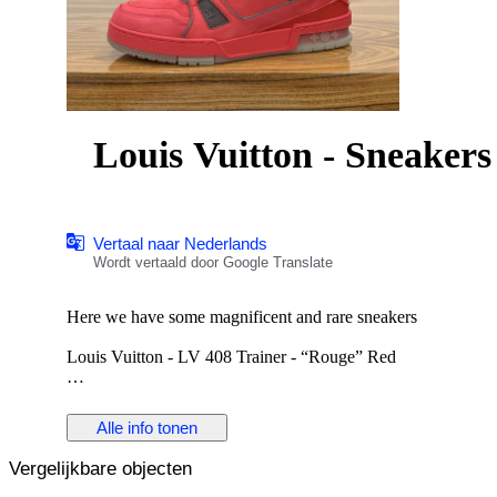
Louis Vuitton - Sneakers
Vertaal naar Nederlands
Wordt vertaald door Google Translate
Here we have some magnificent and rare sneakers
Louis Vuitton - LV 408 Trainer - “Rouge” Red
Size 6 or 40.5 EU - Also fits 41
Alle info tonen
Used with small signs of wear, in really good condition 9/10
Vergelijkbare objecten
Authentication link :
https://legitapp.com/en/cert/9435051336072293