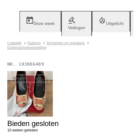
Deze week
Uitgelicht
Veilingen
Catawiki
Fashion
Schoenen en sneakers
Damesschoenenveiling
NR.
103806489
Niet meer beschikbaar
Bieden gesloten
10 weken geleden