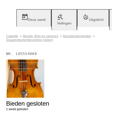
Deze week
Uitgelicht
Veilingen
Catawiki
Muziek, films en camera's
Muziekinstrumenten
Snaarinstrumentenveiling (violen)
NR.
105554088
Niet meer beschikbaar
Bieden gesloten
1 week geleden