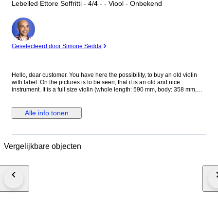
Lebelled Ettore Soffritti - 4/4 - - Viool - Onbekend
Expert
Geselecteerd door Simone Sedda
Hello, dear customer. You have here the possibility, to buy an old violin
with label. On the pictures is to be seen, that it is an old and nice
instrument. It is a full size violin (whole length: 590 mm, body: 358 mm,
upper bouts: 165 mm; middle bouts: 111 mm; lower bouts: 204 mm) with
label: Ettore Soffritti Premiato con Medaglie d'oro Vincitore del Concorao
indetto dalla Regia Accademia di Santa Cecilia in Roma 1923 Fece in
Alle info tonen
Ferrara l'anno 1925 The violin is in a perfect condition, without cracks and
damages on the violin!!! Violins and bows described as 'certified' or
'attributed' include images of their certificates and are therefore
considered to have a higher degree of documented certainty regarding
Vergelijkbare objecten
maker, origin, and age than instruments described only as 'labelled'
(violins) or 'stamped' (bows), for which we provide no guarantee of any
kind