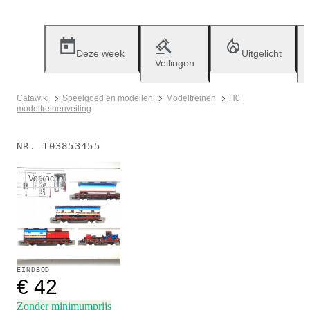
Deze week
Uitgelicht
Veilingen
Catawiki
Speelgoed en modellen
Modeltreinen
H0
modeltreinenveiling
NR.
103853455
Verkocht
EINDBOD
€ 42
Zonder minimumprijs