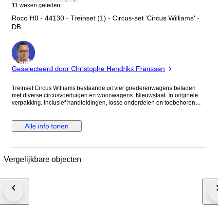
11 weken geleden
Roco H0 - 44130 - Treinset (1) - Circus-set 'Circus Williams' -
DB
Expert
Geselecteerd door Christophe Hendriks Franssen
Treinset Circus Williams bestaande uit vier goederenwagens beladen
met diverse circusvoertuigen en woonwagens. Nieuwstaat. In originele
verpakking. Inclusief handleidingen, losse onderdelen en toebehoren
zoals afgebeeld. Bekijk de foto's voor een goede indruk en de details.
Verzekering geschiedt verzekerd en aangetekend.
Alle info tonen
Vergelijkbare objecten