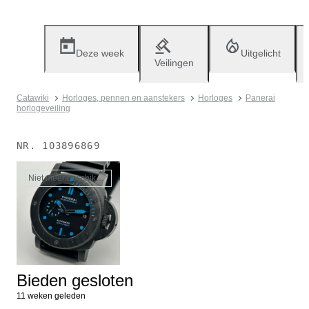
Deze week
Uitgelicht
Veilingen
Catawiki
Horloges, pennen en aanstekers
Horloges
Panerai
horlogeveiling
NR.
103896869
Niet meer beschikbaar
Bieden gesloten
11 weken geleden