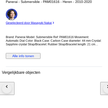
Panerai - Submersible - PAM01616 - Heren - 2010-2020
Expert
Geselecteerd door Masayuki Nakai
Brand: Panerai Model: Submersible Ref: PAM01616 Movement:
Automatic Dial Color: Black Case: Carbon Case diameter: 44 mm Crystal:
Sapphire crystal Strap/Bracelet: Rubber Strap/Bracelet length: 21 cm
Clasp: Buckle Condition: Worn and in very good condition Extras: No Box,
No Papers *Shipping via UPS (fast shipping with tracking and signature)
**Optional shipping from Europe(EU) is available. Please contact seller
Alle info tonen
for details.
Vergelijkbare objecten