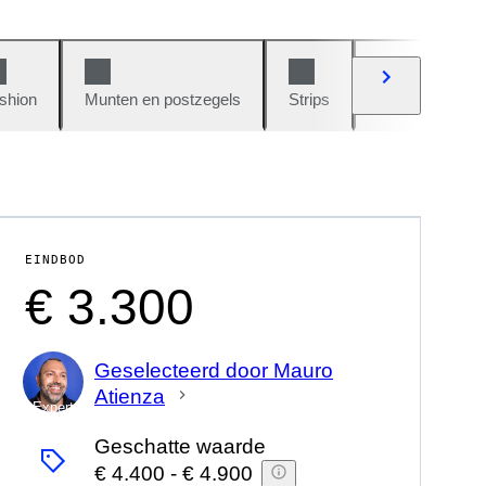
shion
Munten en postzegels
Strips
Auto's en moto
EINDBOD
€ 3.300
Geselecteerd door Mauro
Atienza
Expert
Geschatte waarde
€ 4.400
-
€ 4.900