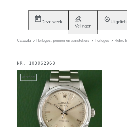
Deze week
Uitgelich
Veilingen
Catawiki
Horloges, pennen en aanstekers
Horloges
Rolex h
NR.
103962968
Verkocht