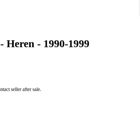
 - Heren - 1990-1999
act seller after sale.
up to 17.5-18 cm wrist approximately