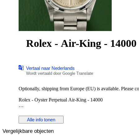
Rolex - Air-King - 14000
Vertaal naar Nederlands
Wordt vertaald door Google Translate
Optionally, shipping from Europe (EU) is available. Please cont
Rolex - Oyster Perpetual Air-King - 14000
Reference No: 14000
Case Material: Stainless Steel
Alle info tonen
Diameter: 34 mm
Dial: Silver Colour Original Rolex Dial
Vergelijkbare objecten
Glass: Scracth Resistant Sapphire (Crystal) glass
Bracelet: Original Stainless Steel Oyster bracelet / Fits 