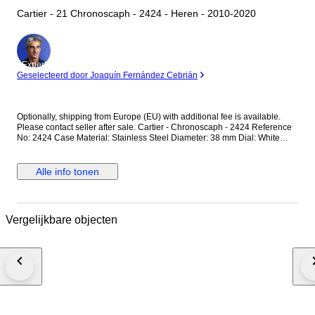
Cartier - 21 Chronoscaph - 2424 - Heren - 2010-2020
Expert
Geselecteerd door Joaquín Fernández Cebrián
Optionally, shipping from Europe (EU) with additional fee is available.
Please contact seller after sale. Cartier - Chronoscaph - 2424 Reference
No: 2424 Case Material: Stainless Steel Diameter: 38 mm Dial: White
Colour Original Cartier Dial with Chronoscaph Glass: Scracth Resistant
Sapphire (Crystal) glass Bracelet: Original Cartier Rubber Strap / Fits up
to 17.5-18 cm wrist approximately Clasp: Hidden Deployment Case Back:
Alle info tonen
Solid Condition: Worn & Very good condition Movement: Quartz
Functions: Hour, Minute,Second and Date with Chronograph Extras: No
Box / No Paper (The box that appears in the photos is my shooting
platform.) **I will use FedEX / Ups worldwide priority shipping to make
Vergelijkbare objecten
sure that the items finds you as soon as possible (takes usually 3-5 days
*we don't guarantee water resistance ** Receiver responsible with the
custom fees