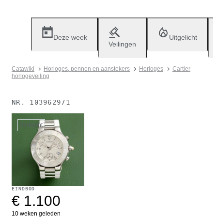
Deze week
Uitgelicht
Veilingen
Catawiki
Horloges, pennen en aanstekers
Horloges
Cartier
horlogeveiling
NR.
103962971
Verkocht
EINDBOD
€ 1.100
10 weken geleden