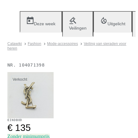
Deze week
Uitgelicht
Veilingen
Catawiki
Fashion
Mode-accessoires
Veiling van sieraden voor
heren
NR.
104071398
Verkocht
EINDBOD
€ 135
Zonder minimumprijs