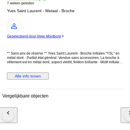
7 weken geleden
Yves Saint Laurent - Metaal - Broche
Expert
Geselecteerd door Imee Montbord
** Sans prix de réserve ** Yves Saint Laurent - Broche initiales "YSL" en
métal doré - Parfait état général. Vendue sans accessoires. La broche à
vêtement est en métal doré, aspect vieillit, finition brillante - Motif initiales
"YSL" en relief - L'inscription "Saint Laurent Paris" est gravée à l'intérieur
de la broche - Une attache coulissante est sur l'arrière de la broche.
Dimensions : Hauteur totale 6 cm - Largeur 2.5 cm - Fermoir en métal
Alle info tonen
argenté: 5.7 cm x 0.6 cm. Poids : 9,87 grammes. La broche à vêtement est
en parfait état général, comme neuve
Vergelijkbare objecten