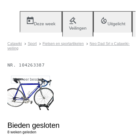
Deze week
Uitgelicht
Veilingen
Catawiki
Sport
Fietsen en sportartikelen
Neo Dad Srl x Catawiki-
veiling
NR.
104263387
Niet meer beschikbaar
Bieden gesloten
8 weken geleden