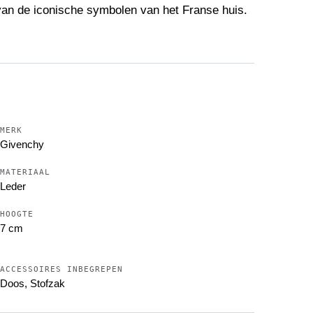
van de iconische symbolen van het Franse huis.
n om sleutels in stijl te bewaren, en voegt een
se accessoires.
en de schone en eigentijdse esthetiek van
MERK
Givenchy
MATERIAAL
Leder
HOOGTE
7 cm
tique
ACCESSOIRES INBEGREPEN
Doos, Stofzak
die de stijl van een maison kunnen vertellen. In