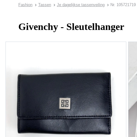
Fashion
Tassen
Je dagelijkse tassenveiling
Nr. 105721719
Givenchy - Sleutelhanger