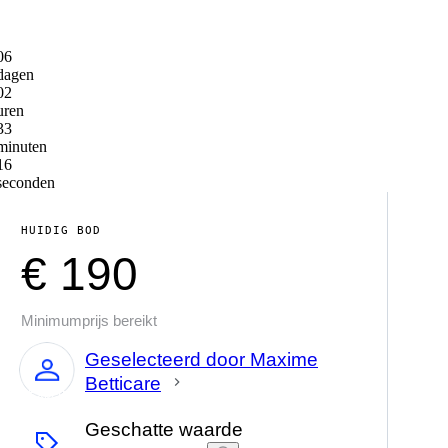
06
dagen
02
uren
33
minuten
16
seconden
HUIDIG BOD
€ 190
Minimumprijs bereikt
Geselecteerd door Maxime
Betticare
Expert
Geschatte waarde