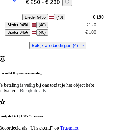
€ 250
-
€ 280
€ 190
Bieder 9456
(
40
)
€ 120
Bieder 9456
(
40
)
€ 100
Bieder 9456
(
40
)
Bekijk alle biedingen (4)
Catawiki Kopersbescherming
Je betaling is veilig bij ons totdat je het object hebt
ontvangen.
Bekijk details
Trustpilot 4.4 | 138578 reviews
Beoordeeld als "Uitstekend" op
Trustpilot
.