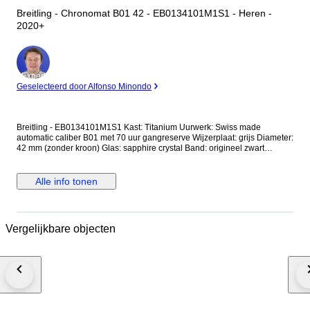
Breitling - Chronomat B01 42 - EB0134101M1S1 - Heren -
2020+
Expert
Geselecteerd door Alfonso Minondo
Breitling - EB0134101M1S1 Kast: Titanium Uurwerk: Swiss made
automatic caliber B01 met 70 uur gangreserve Wijzerplaat: grijs Diameter:
42 mm (zonder kroon) Glas: sapphire crystal Band: origineel zwart
rubberen Breitling band Wristsize: ca. 21 cm Staat: Mint! Ex-display,
ongedragen Garantie: Manufacture garantie Breitling (ca 2 jaar)
Opmerking: Protectiestickers nog aanwezig op kast! Wordt geleverd in
Alle info tonen
originele doos + documenten + echtheidscertificaat "de
Horlogemeesters." Aangetekende en verzekerde verzending (DHL-
express).
Vergelijkbare objecten