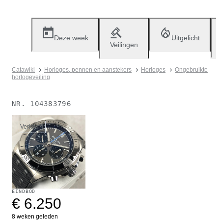
Deze week
Uitgelicht
Veilingen
Catawiki
Horloges, pennen en aanstekers
Horloges
Ongebruikte
horlogeveiling
NR.
104383796
Verkocht
EINDBOD
€ 6.250
8 weken geleden